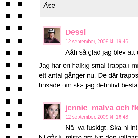
Åse
Dessi
12 september, 2009 kl. 19:46
Ååh så glad jag blev att
Jag har en halkig smal trappa i m
ett antal gånger nu. De där trap
tipsade om ska jag defintivt bestä
jennie_malva och fl
12 september, 2009 kl. 16:48
Nä, va fuskigt. Ska ni in
Ni går ju miste om typ den roliga