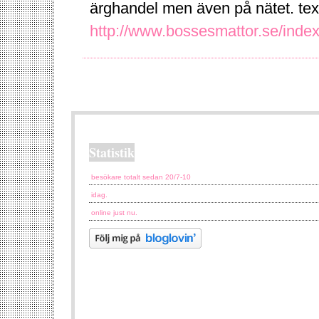
ärghandel men även på nätet. tex
http://www.bossesmattor.se/inde
Statistik
besökare totalt sedan 20/7-10
idag.
online just nu.