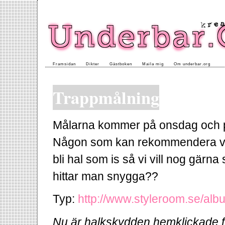
Framsidan
Dikter
Gästboken
Maila mig
Om underbar.org
Trappmålning
Målarna kommer på onsdag och p
Någon som kan rekommendera var
bli hal som is så vi vill nog gärn
hittar man snygga??
Typ:
http://www.styleroom.se/al
Nu är halkskydden hemklickade f