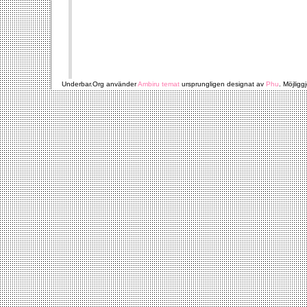
Underbar.Org använder
Ambiru temat
ursprungligen designat av
Phu
. Möjligg