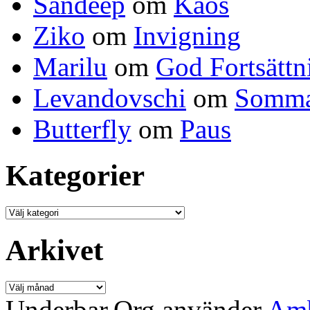
Sandeep
om
Kaos
Ziko
om
Invigning
Marilu
om
God Fortsättn
Levandovschi
om
Somma
Butterfly
om
Paus
Kategorier
Kategorier
Arkivet
Arkivet
Underbar.Org använder
Amb