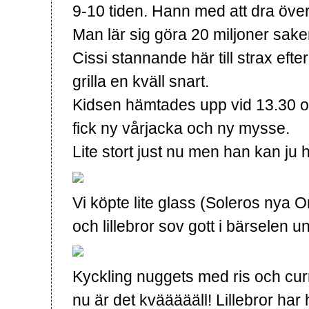
9-10 tiden. Hann med att dra ö
Man lär sig göra 20 miljoner sak
Cissi stannande här till strax eft
grilla en kväll snart.
Kidsen hämtades upp vid 13.30 och v
fick ny vårjacka och ny mysse.
Lite stort just nu men han kan ju
Vi köpte lite glass (Soleros nya 
och lillebror sov gott i bärselen u
Kyckling nuggets med ris och c
nu är det kväääääll! Lillebror har ha