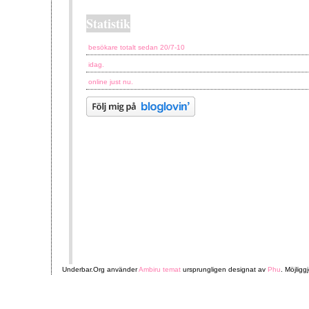
Statistik
besökare totalt sedan 20/7-10
idag.
online just nu.
Underbar.Org använder
Ambiru temat
ursprungligen designat av
Phu
. Möjligg