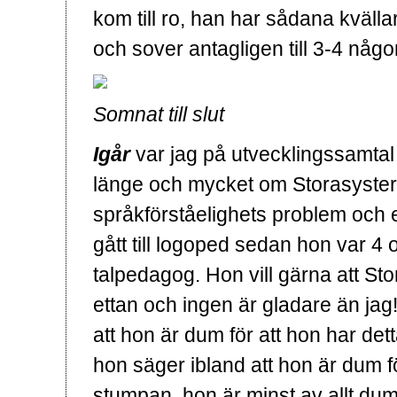
kom till ro, han har sådana kväl
och sover antagligen till 3-4 någ
Somnat till slut
Igår
var jag på utvecklingssamtal
länge och mycket om Storasyste
språkförståelighets problem och e
gått till logoped sedan hon var 4 
talpedagog. Hon vill gärna att Sto
ettan och ingen är gladare än jag!
att hon är dum för att hon har det
hon säger ibland att hon är dum för
stumpan, hon är minst av allt dum!