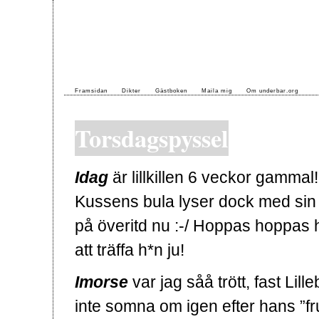
Framsidan
Dikter
Gästboken
Maila mig
Om underbar.org
Torsdagspyssel
Idag
är lillkillen 6 veckor gamma
Kussens bula lyser dock med sin 
på överitd nu :-/ Hoppas hoppas h*
att träffa h*n ju!
Imorse
var jag såå trött, fast Lill
inte somna om igen efter hans ”fru