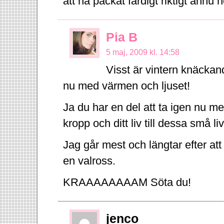
att ha packat färdigt riktigt ännu h
Pia B
5 maj, 2009 kl. 14:58
Visst är vintern knäckan
nu med värmen och ljuset!
Ja du har en del att ta igen nu m
kropp och ditt liv till dessa små liv
Jag går mest och längtar efter a
en valross.
KRAAAAAAAAM Söta du!
jenco