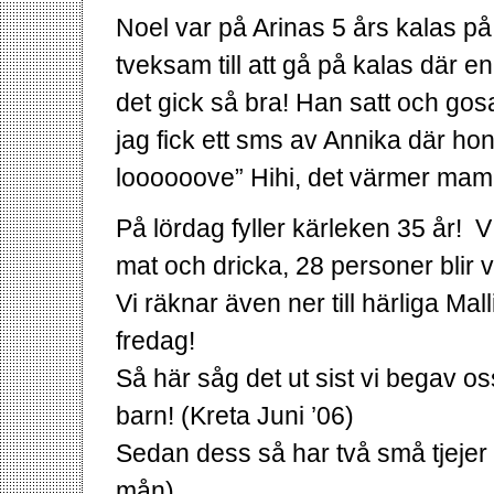
Noel var på Arinas 5 års kalas på
tveksam till att gå på kalas där
det gick så bra! Han satt och gos
jag fick ett sms av Annika där hon 
loooooove” Hihi, det värmer ma
På lördag fyller kärleken 35 år! 
mat och dricka, 28 personer blir v
Vi räknar även ner till härliga M
fredag!
Så här såg det ut sist vi begav 
barn! (Kreta Juni ’06)
Sedan dess så har två små tjejer t
mån).