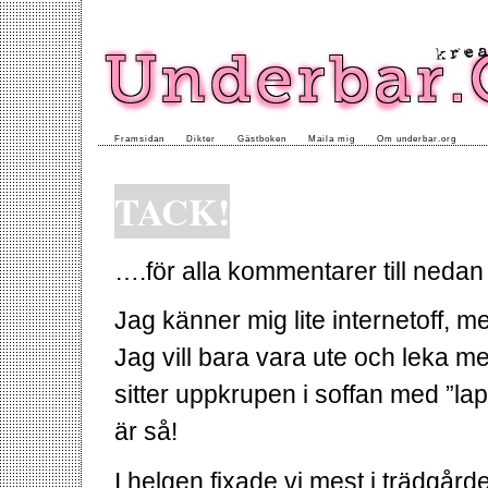
Framsidan
Dikter
Gästboken
Maila mig
Om underbar.org
TACK!
….för alla kommentarer till nedan 
Jag känner mig lite internetoff, me
Jag vill bara vara ute och leka 
sitter uppkrupen i soffan med ”lap
är så!
I helgen fixade vi mest i trädgård