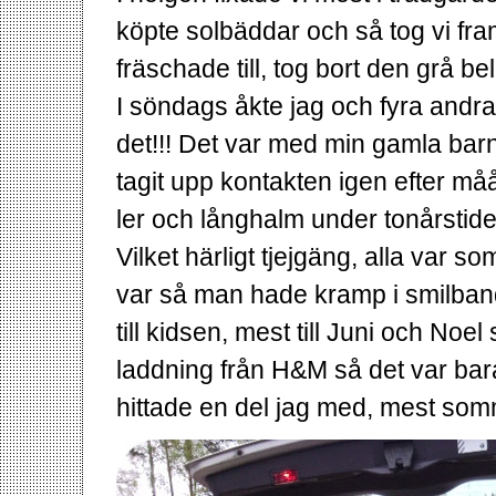
köpte solbäddar och så tog vi f
fräschade till, tog bort den grå b
I söndags åkte jag och fyra andra t
det!!! Det var med min gamla bar
tagit upp kontakten igen efter må
ler och långhalm under tonårstid
Vilket härligt tjejgäng, alla var s
var så man hade kramp i smilban
till kidsen, mest till Juni och No
laddning från H&M så det var bara
hittade en del jag med, mest som