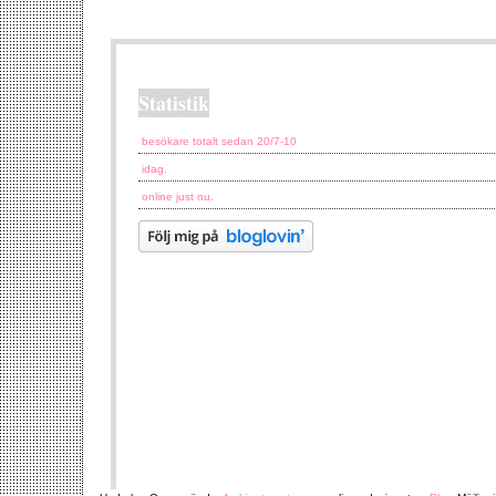
Statistik
besökare totalt sedan 20/7-10
idag.
online just nu.