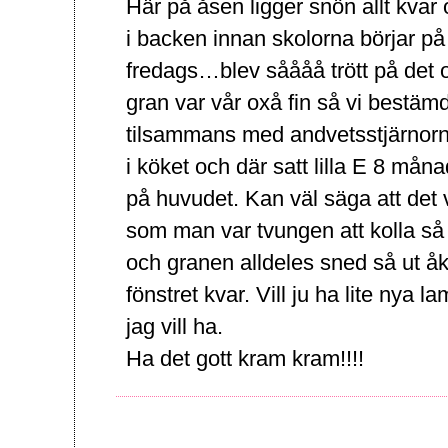
Här på åsen ligger snön allt kva
i backen innan skolorna börjar på 
fredags…blev såååå trött på det o
gran var vår oxå fin så vi bestämde
tilsammans med andvetsstjärnorna
i köket och där satt lilla E 8 må
på huvudet. Kan väl säga att det va
som man var tvungen att kolla så
och granen alldeles sned så ut åk
fönstret kvar. Vill ju ha lite nya la
jag vill ha.
Ha det gott kram kram!!!!