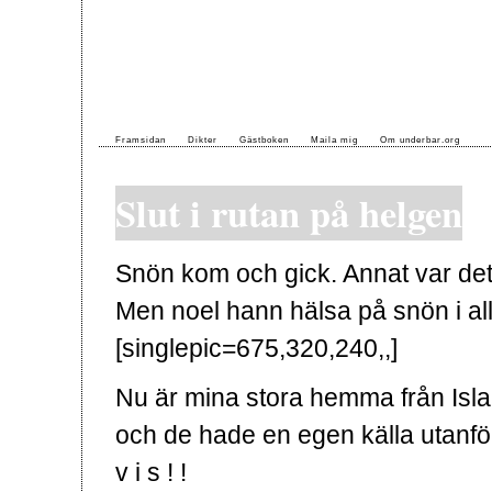
Framsidan
Dikter
Gästboken
Maila mig
Om underbar.org
Slut i rutan på helgen
Snön kom och gick. Annat var det
Men noel hann hälsa på snön i alla
[singlepic=675,320,240,,]
Nu är mina stora hemma från Isla
och de hade en egen källa utanfö
v i s ! !