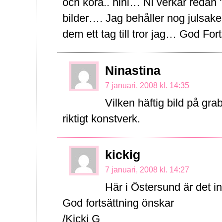
och köra.. hihi… Ni verkar redan ”b
bilder…. Jag behåller nog julsake
dem ett tag till tror jag… God For
Ninastina
7 januari, 2008 kl. 14:35
Vilken häftig bild på gr
riktigt konstverk.
kickig
7 januari, 2008 kl. 14:27
Här i Östersund är det i
God fortsättning önskar
/Kicki G