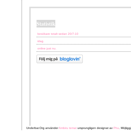
Statistik
besökare totalt sedan 20/7-10
idag.
online just nu.
Underbar.Org använder
Ambiru temat
ursprungligen designat av
Phu
. Möjligg