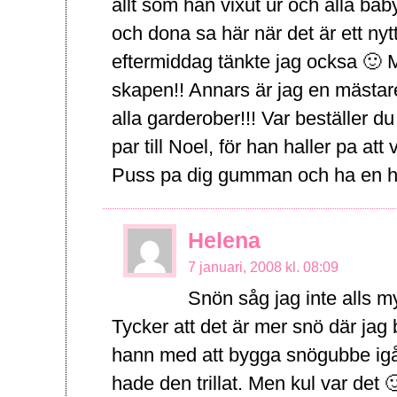
allt som han vixut ur och alla baby
och dona sa här när det är ett nyt
eftermiddag tänkte jag ocksa 🙂 M
skapen!! Annars är jag en mästare 
alla garderober!!! Var beställer d
par till Noel, för han haller pa at
Puss pa dig gumman och ha en hä
Helena
7 januari, 2008 kl. 08:09
Snön såg jag inte alls m
Tycker att det är mer snö där jag b
hann med att bygga snögubbe igå
hade den trillat. Men kul var det 