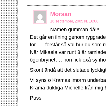
Morsan
16 september, 2005 kl. 16:08
Nämen gumman då!!!
Det går en ilning genom ryggraden
för….. förstår så väl hur du so
När Mikaela var runt 3 år ramlade 
ögonbrynet…. hon fick oxå sy iho
Skönt ändå att det slutade lyckligt
Vi syns o Kramas imorrn underbari
Krama duktiga Michelle från mig!!
Puss