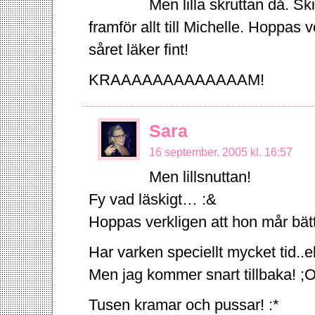
Men lilla skruttan då. Sk
framför allt till Michelle. Hoppas 
såret läker fint!
KRAAAAAAAAAAAAAM!
Sara
16 september, 2005 kl. 16:57
Men lillsnuttan!
Fy vad läskigt… :&
Hoppas verkligen att hon mår bätt
Har varken speciellt mycket tid..e
Men jag kommer snart tillbaka! ;
Tusen kramar och pussar! :*