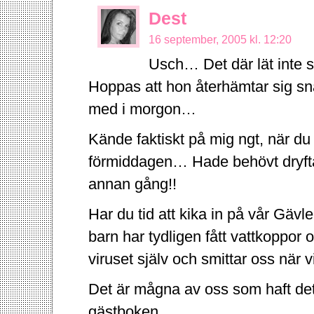
Dest
16 september, 2005 kl. 12:20
Usch… Det där lät inte s
Hoppas att hon återhämtar sig snar
med i morgon…
Kände faktiskt på mig ngt, när du
förmiddagen… Hade behövt dryfta
annan gång!!
Har du tid att kika in på vår Gäv
barn har tydligen fått vattkoppor 
viruset själv och smittar oss när 
Det är mågna av oss som haft det,
gästboken…