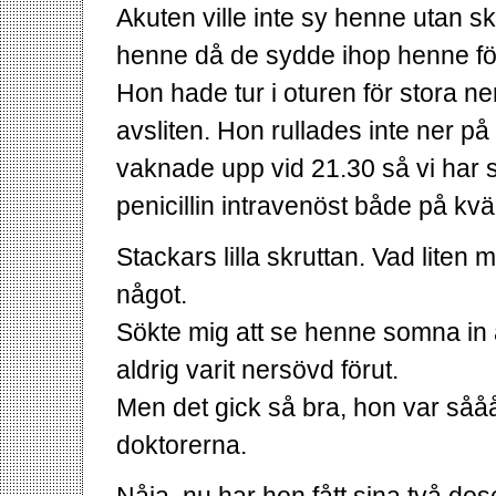
Akuten ville inte sy henne utan sk
henne då de sydde ihop henne för 
Hon hade tur i oturen för stora ne
avsliten. Hon rullades inte ner på
vaknade upp vid 21.30 så vi har 
penicillin intravenöst både på k
Stackars lilla skruttan. Vad lite
något.
Sökte mig att se henne somna in a
aldrig varit nersövd förut.
Men det gick så bra, hon var såå
doktorerna.
Nåja, nu har hon fått sina två dos