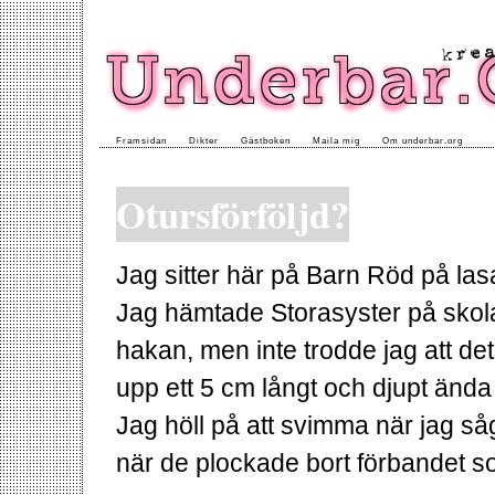
Framsidan
Dikter
Gästboken
Maila mig
Om underbar.org
Otursförföljd?
Jag sitter här på Barn Röd på lasa
Jag hämtade Storasyster på skolan
hakan, men inte trodde jag att det 
upp ett 5 cm långt och djupt ända n
Jag höll på att svimma när jag så
när de plockade bort förbandet so