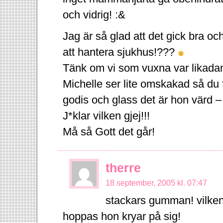
och vidrig! :&
Jag är så glad att det gick bra och
att hantera sjukhus!???
Tänk om vi som vuxna var likada
Michelle ser lite omskakad så du
godis och glass det är hon värd – 
J*klar vilken gjej!!!
Må så Gott det går!
therre
18 september, 2005 kl. 07:47
stackars gumman! vilken
hoppas hon kryar på sig!