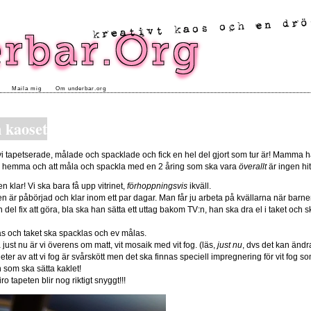
Maila mig
Om underbar.org
n kaoset
i tapetserade, målade och spacklade och fick en hel del gjort som tur är! Mamma h
e hemma och att måla och spackla med en 2 åring som ska vara
överallt
är ingen hit
 klar! Vi ska bara få upp vitrinet,
förhoppningsvis
ikväll.
 är påbörjad och klar inom ett par dagar. Man får ju arbeta på kvällarna när barnen
del fix att göra, bla ska han sätta ett uttag bakom TV:n, han ska dra el i taket och 
as och taket ska spacklas och ev målas.
ust nu är vi överens om matt, vit mosaik med vit fog. (läs,
just nu
, dvs det kan ändr
eter av att vi fog är svårskött men det ska finnas speciell impregnering för vit fog som
 som ska sätta kaklet!
 tapeten blir nog riktigt snyggt!!!