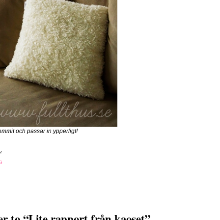
ommit och passar in ypperligt!
2
G
 to “Lite rapport från kaoset”