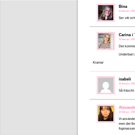
Bina
24 februari, 200
Ser vitt och
Carina i
24 februari, 200
Det kommer 
Underbart a
Kramar
isabeli
24 februari, 2009
Så fräscht
Alexand
24 februari, 200
Vi använde 
men det fin
fogmassan s