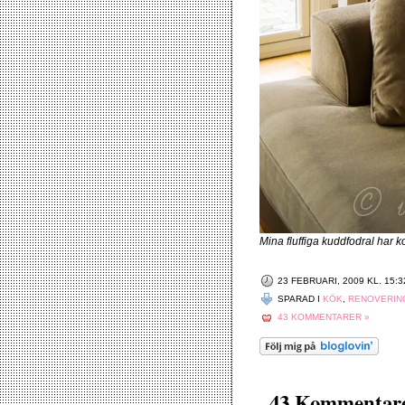
Mina fluffiga kuddfodral har k
23 FEBRUARI, 2009 KL. 15:3
SPARAD I
KÖK
,
RENOVERIN
43 KOMMENTARER »
43 Kommentarer