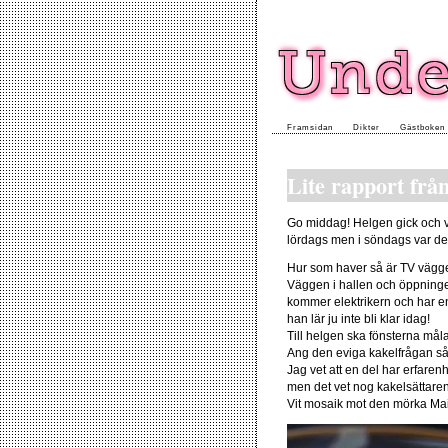
Framsidan
Dikter
Gästboken
Lite rapport frå
Go middag! Helgen gick och v
lördags men i söndags var d
Hur som haver så är TV väggen
Väggen i hallen och öppningen
kommer elektrikern och har en 
han lär ju inte bli klar idag!
Till helgen ska fönsterna mål
Ang den eviga kakelfrågan så j
Jag vet att en del har erfarenh
men det vet nog kakelsättaren
Vit mosaik mot den mörka Mairo