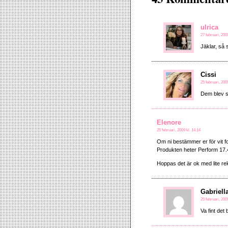
ulrica
27 februari, 200
Jäklar, så 
Cissi
25 februari, 200
Dem blev s
Elenore
25 februari, 2009 kl. 14:14
Om ni bestämmer er för vit fo
Produkten heter Perform 17.4
Hoppas det är ok med lite r
Gabriell
25 februari, 200
Va fint det