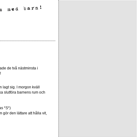
ade de två nästminsta i
!
 lagt sig. I morgon kväll
ska slutföra barnens rum och
as *S*)
 gör den lättare att hålla vit,