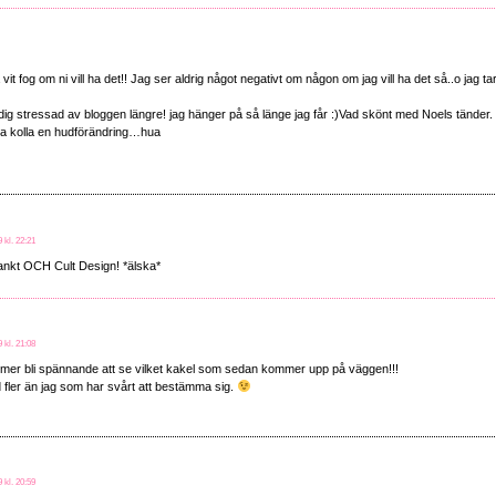
ha vit fog om ni vill ha det!! Jag ser aldrig något negativt om någon om jag vill ha det så..o jag
 dig stressad av bloggen längre! jag hänger på så länge jag får :)Vad skönt med Noels tänder.
va kolla en hudförändring…hua
9 kl. 22:21
ankt OCH Cult Design! *älska*
9 kl. 21:08
mer bli spännande att se vilket kakel som sedan kommer upp på väggen!!!
 fler än jag som har svårt att bestämma sig.
m
9 kl. 20:59