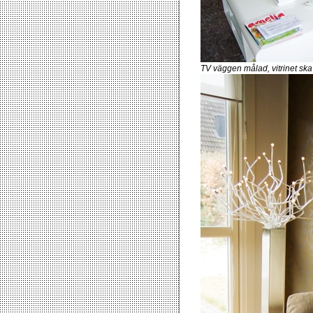
TV väggen målad, vitrinet ska