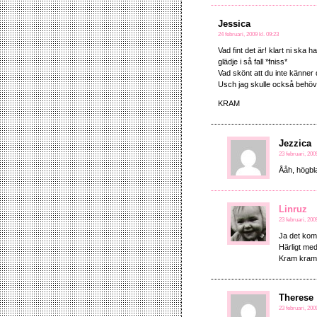
Jessica
24 februari, 2009 kl. 09:23
Vad fint det är! klart ni ska 
glädje i så fall *fniss*
Vad skönt att du inte känner
Usch jag skulle också behö
KRAM
Jezzica
23 februari, 200
Ååh, högbl
Linruz
23 februari, 200
Ja det kom
Härligt med
Kram kra
Therese
23 februari, 200