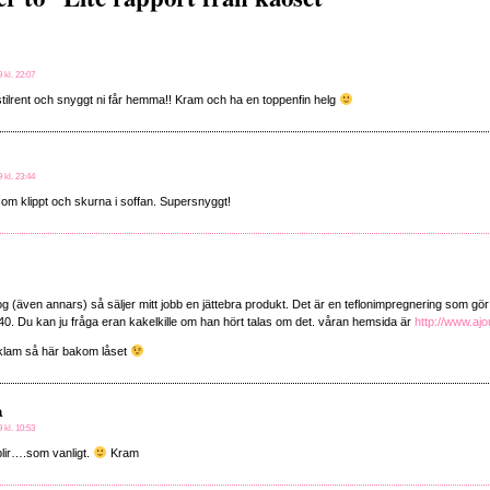
9 kl. 22:07
stilrent och snyggt ni får hemma!! Kram och ha en toppenfin helg
9 kl. 23:44
om klippt och skurna i soffan. Supersnyggt!
g (även annars) så säljer mitt jobb en jättebra produkt. Det är en teflonimpregnering som gör 
0. Du kan ju fråga eran kakelkille om han hört talas om det. våran hemsida är
http://www.aj
eklam så här bakom låset
a
9 kl. 10:53
 blir….som vanligt.
Kram