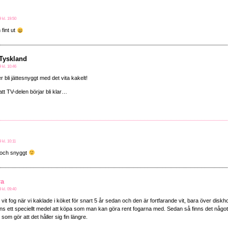
9 kl. 19:50
 fint ut
 Tyskland
9 kl. 10:46
bli jättesnyggt med det vita kakelt!
tt TV-delen börjar bli klar…
 kl. 10:11
 och snyggt
ra
9 kl. 09:40
vit fog när vi kaklade i köket för snart 5 år sedan och den är fortfarande vit, bara över diskh
ns ett speciellt medel att köpa som man kan göra rent fogarna med. Sedan så finns det något
om gör att det håller sig fin längre.