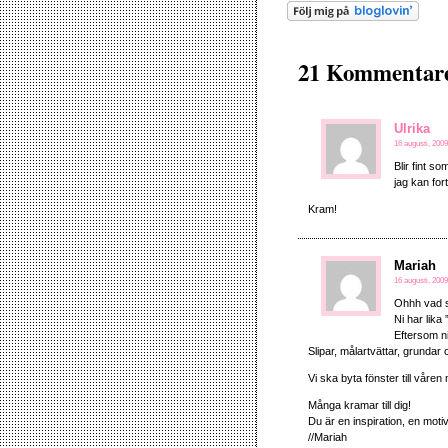
21 Kommentarer
Ulrika
16 augusti, 2009
Blir fint s
jag kan fort
Kram!
Mariah
16 augusti, 2009
Ohhh vad sn
Ni har lika 
Eftersom ni
Slipar, målartvättar, grundar 
Vi ska byta fönster till våren
Många kramar till dig!
Du är en inspiration, en moti
//Mariah