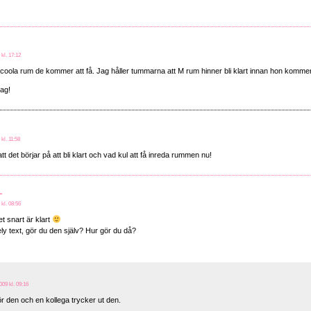
 kl. 17:12
rcoola rum de kommer att få. Jag håller tummarna att M rum hinner bli klart innan hon komm
dag!
 kl. 11:58
tt det börjar på att bli klart och vad kul att få inreda rummen nu!
~
 kl. 08:56
et snart är klart
ly text, gör du den själv? Hur gör du då?
009 kl. 09:16
ör den och en kollega trycker ut den.