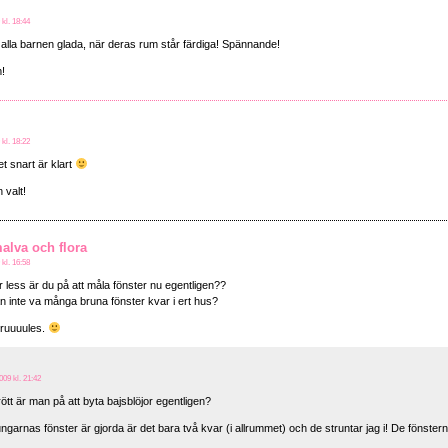
 kl. 18:44
 alla barnen glada, när deras rum står färdiga! Spännande!
!
 kl. 18:22
et snart är klart
 valt!
alva och flora
 kl. 16:58
r less är du på att måla fönster nu egentligen??
n inte va många bruna fönster kvar i ert hus?
 ruuuules.
009 kl. 21:42
ött är man på att byta bajsblöjor egentligen?
ungarnas fönster är gjorda är det bara två kvar (i allrummet) och de struntar jag i! De fönste