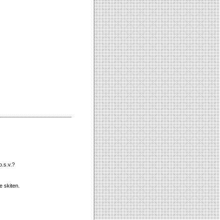
o.s.v.?
e skiten.