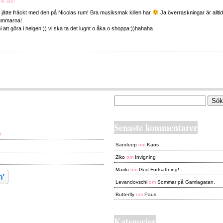
 kl. 13:27
 jätte fräckt med den på Nicolas rum! Bra musiksmak killen har
Ja överraskningar är allt
 tummarna!
i att göra i helgen:)) vi ska ta det lugnt o åka o shoppa:))hahaha
Sök
efter:
Senaste kommentarer
0
Sandeep
om
Kaos
Ziko
om
Invigning
Marilu
om
God Fortsättning!
Levandovschi
om
Sommar på Gamlagatan.
Butterfly
om
Paus
Kategorier