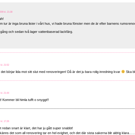
009 kl. 21:38
ah!
om tur är inga bruna lister i vårt hus, vi hade bruna fönster men de är efter barnens rumsren
 gång och sedan två lager vattenbaserad lackfärg.
 kl. 21:52
tt det börjar lida mot sitt slut med renoveringen! Då är det ju bara rolig inredning kvar
Ska bli
 kl. 21:44
xt! Kommer bli himla tufft o snyggt!!
 kl. 17:26
t redan snart är klart, det har ju gått super snabbt!
känns det som all renovering tar en hel evighet, och det där sista sakerna blir aldrig kl