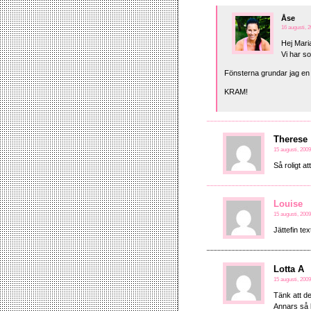
Åse
16 augusti, 2
Hej Mari
Vi har s
Fönsterna grundar jag en
KRAM!
Therese
15 augusti, 2009
Så roligt a
Louise
15 augusti, 2009
Jättefin te
Lotta A
15 augusti, 2009
Tänk att de
Annars så 