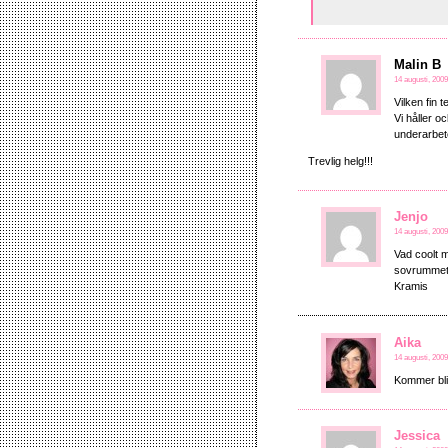
Malin B
14 augusti, 2009
Vilken fin t
Vi håller 
underarbet
Trevlig helg!!!
Jenjo
14 augusti, 2009
Vad coolt m
sovrumme
Kramis
Aika
14 augusti, 2009
Kommer bli 
Jessica