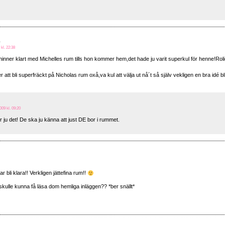
a
 kl. 22:38
hinner klart med Michelles rum tills hon kommer hem,det hade ju varit superkul för henne!Ro
att bli superfräckt på Nicholas rum oxå,va kul att välja ut nå´t så själv vekligen en bra idé bli
009 kl. 09:20
ir ju det! De ska ju känna att just DE bor i rummet.
r bli klara!! Verkligen jättefina rum!!
kulle kunna få läsa dom hemliga inläggen?? *ber snällt*