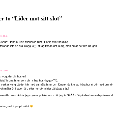
 to “Lider mot sitt slut”
 kl. 22:41
om snus! Hann ni klart Michelles rum? Härlig överraskning.
farande inte se alla inlägg :o(( Ett tag fixade det ju sig, men nu är det lika illa igen.
 kl. 21:06
yggt det blir hos er!
”fula” bruna lister som vilt i vårat hus (byggt-74).
 verkar kung på det här med att måla lister och fönster tänkte jag höra hur ni gör med grund 
och målar 2-3 lager färg eller hur gör ni det på bästa sätt?
 men tills dess tänkte jag styra upp lister o.s.v. för jag är SÅÅÅ trött på den bruna deprimerand
vation, en klippa på nätet