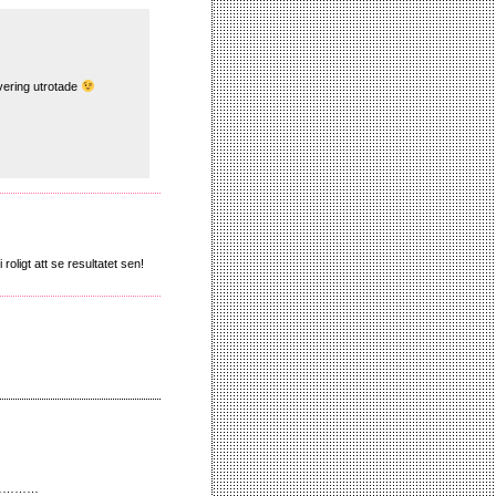
overing utrotade
 roligt att se resultatet sen!
ara……………