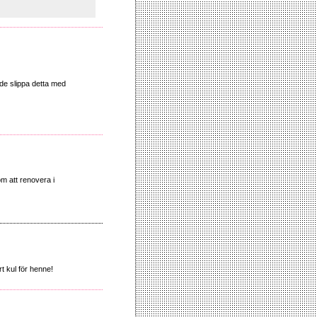
de slippa detta med
om att renovera i
t kul för henne!