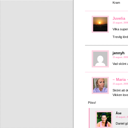
Kram
Juvelia
15 augusti, 2009
Vilka supe
Trevlig lör
jennyh
15 augusti, 2009
Vad skönt a
~ Maria 
15 augusti, 2009
Skönt att d
Vikken love
Pöss!
Åse
15 augusti, 2
Daniel g