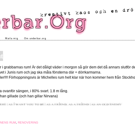
Maila mig
Om underbar.org
ut
 i grabbarnas rum! Är det dåligt väder i morgon så gör dem det då annars slutför
vet i Junis rum och jag ska måla fönsterna där + dörrkarmarna.
r!!!! Förhoppningsvis är Michelles rum helt klar när hon kommer hem från Stockholm
 ovanför sängen, i 80% svart. 1.8 m lång.
 han gillade (och han gillar Nirvana)
RNENS RUM
,
RENOVERING