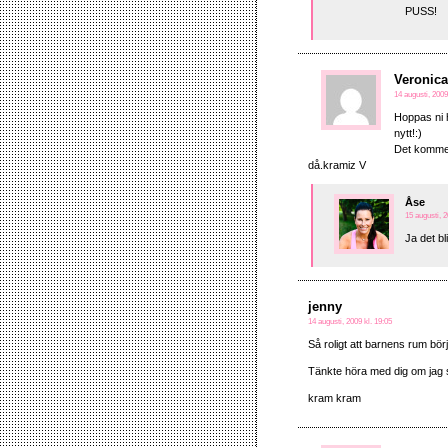
PUSS!
Veronic
14 augusti, 2009
Hoppas ni 
nytt!:)
Det kommer 
då.kramiz V
Åse
15 augusti, 2
Ja det bl
jenny
14 augusti, 2009 kl. 19:05
Så roligt att barnens rum börja
Tänkte höra med dig om jag s
kram kram