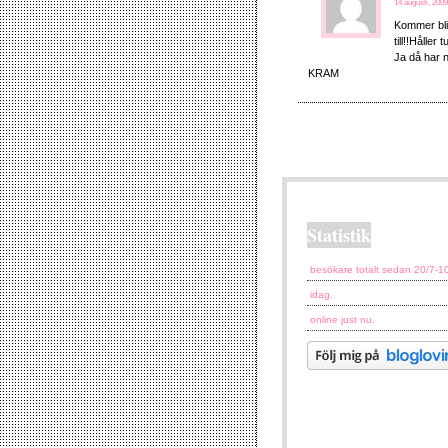
14 augusti, 2009
Kommer bli
till!!Håller
Ja då har n
KRAM
Statistik
besökare totalt sedan 20/7-1
idag.
online just nu.