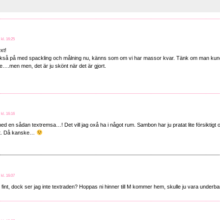
 kl. 16:25
ext!
också på med spackling och målning nu, känns som om vi har massor kvar. Tänk om man kun
e….men men, det är ju skönt när det är gjort.
 kl. 16:16
ed en sådan textremsa…! Det vill jag oxå ha i något rum. Sambon har ju pratat lite försiktigt 
t. Då kanske…
 kl. 16:07
fint, dock ser jag inte textraden? Hoppas ni hinner till M kommer hem, skulle ju vara underbar