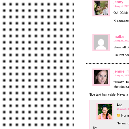
jenny
14 augusti, 2009
OJ! Då blir
Kraaaaaam
mallan
14 augusti, 2009
Skönt att d
Fin text han
jennie_m
14 augusti, 2009
*skratt* Hu
Men det ka
Nice text han valde, Nirvana
Åse
14 augusti, 2
Hur tr
Nej när 
år!