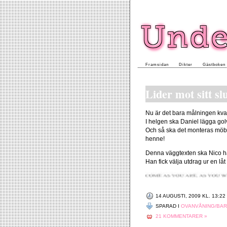
Framsidan
Dikter
Gästboken
Lider mot sitt sl
Nu är det bara målningen kvar
I helgen ska Daniel lägga gol
Och så ska det monteras möble
henne!
Denna väggtexten ska Nico ha
Han fick välja utdrag ur en låt
14 AUGUSTI, 2009 KL. 13:22
SPARAD I
OVANVÅNING/BA
21 KOMMENTARER »