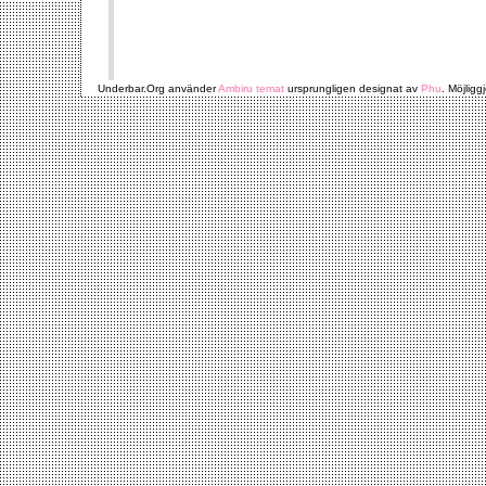
Underbar.Org använder
Ambiru temat
ursprungligen designat av
Phu
. Möjligg