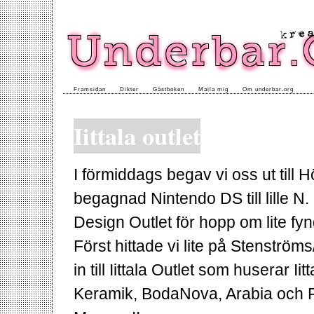
Framsidan
Dikter
Gästboken
Maila mig
Om underbar.org
Iittala outlet
I förmiddags begav vi oss ut till
begagnad Nintendo DS till lille 
Design Outlet för hopp om lite fy
Först hittade vi lite på Stenstr
in till Iittala Outlet som huserar
Keramik, BodaNova, Arabia och F