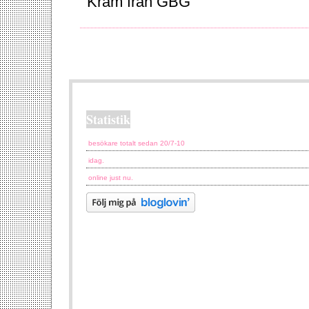
Kram från GBG
Statistik
besökare totalt sedan 20/7-10
idag.
online just nu.