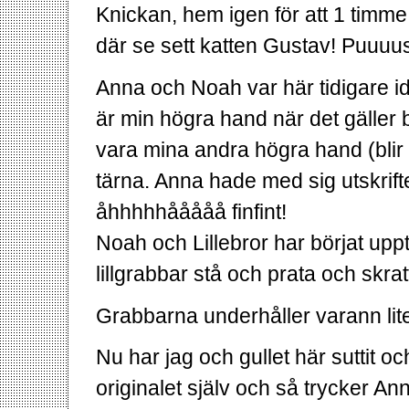
Knickan, hem igen för att 1 timm
där se sett katten Gustav! Puuuus
Anna och Noah var här tidigare i
är min högra hand när det gäller
vara mina andra högra hand (blir
tärna. Anna hade med sig utskrifte
åhhhhhååååå finfint!
Noah och Lillebror har börjat upp
lillgrabbar stå och prata och skra
Grabbarna underhåller varann lit
Nu har jag och gullet här suttit och 
originalet själv och så trycker A