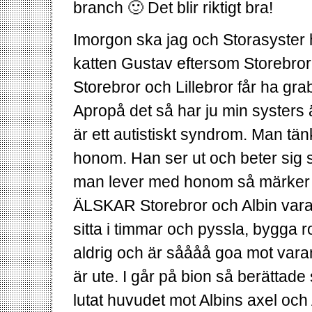
branch 🙂 Det blir riktigt bra!
Imorgon ska jag och Storasyster h
katten Gustav eftersom Storebror
Storebror och Lillebror får ha gra
Apropå det så har ju min systers
är ett autistiskt syndrom. Man tänk
honom. Han ser ut och beter sig s
man lever med honom så märker
ÄLSKAR Storebror och Albin vara
sitta i timmar och pyssla, bygga 
aldrig och är såååå goa mot vara
är ute. I går på bion så berättade 
lutat huvudet mot Albins axel oc