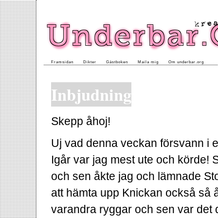
Framsidan
Dikter
Gästboken
Maila mig
Om underbar.org
Inbjudning
Skepp åhoj!
Uj vad denna veckan försvann i et
Igår var jag mest ute och körde!
och sen åkte jag och lämnade St
att hämta upp Knickan också så å
varandra ryggar och sen var det