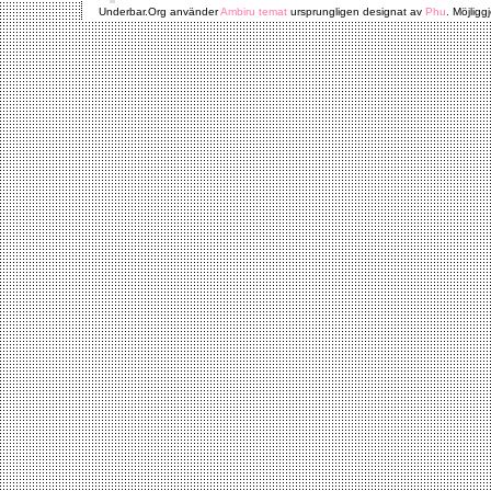
Underbar.Org använder
Ambiru temat
ursprungligen designat av
Phu
. Möjligg