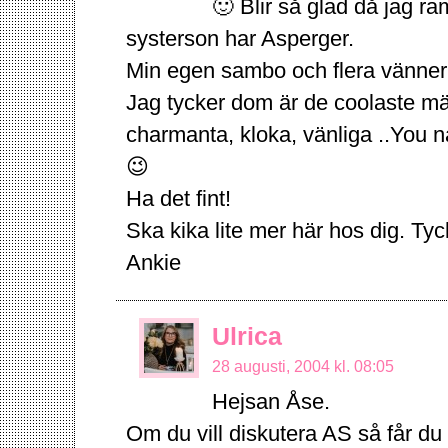
🙂 Blir så glad då jag ra
systerson har Asperger.
Min egen sambo och flera vänner 
Jag tycker dom är de coolaste män
charmanta, kloka, vänliga ..You n
😉
Ha det fint!
Ska kika lite mer här hos dig. Tyc
Ankie
Ulrica
28 augusti, 2004 kl. 08:05
Hejsan Åse.
Om du vill diskutera AS så får du 