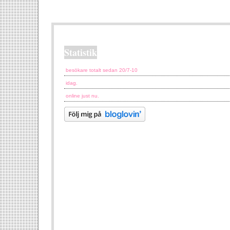
Statistik
besökare totalt sedan 20/7-10
idag.
online just nu.