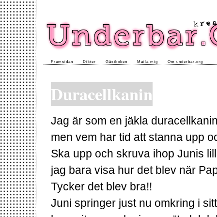
Framsidan
Dikter
Gästboken
Maila mig
Om underbar.org
Duracellkanin
Jag är som en jäkla duracellkani
men vem har tid att stanna upp o
Ska upp och skruva ihop Junis li
jag bara visa hur det blev när Pa
Tycker det blev bra!!
Juni springer just nu omkring i si