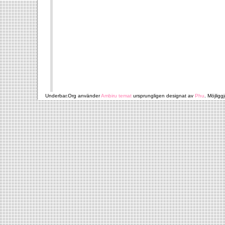
Underbar.Org använder
Ambiru temat
ursprungligen designat av
Phu
. Möjligg