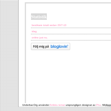
Statistik
besökare totalt sedan 20/7-10
idag.
online just nu.
Underbar.Org använder
Ambiru temat
ursprungligen designat av
Phu
. Möjligg