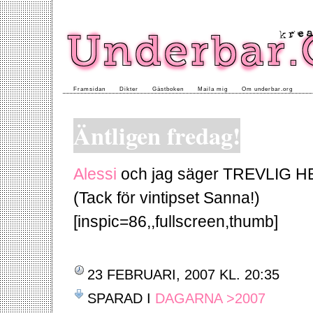
Framsidan
Dikter
Gästboken
Maila mig
Om underbar.org
Äntligen fredag!
Alessi
och jag säger TREVLIG HE
(Tack för vintipset Sanna!)
[inspic=86,,fullscreen,thumb]
23 FEBRUARI, 2007 KL. 20:35
SPARAD I
DAGARNA >2007