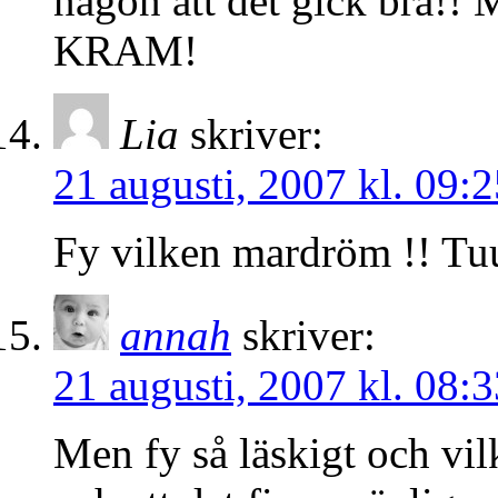
någon att det gick bra!! M
KRAM!
Lia
skriver:
21 augusti, 2007 kl. 09:2
Fy vilken mardröm !! Tuur
annah
skriver:
21 augusti, 2007 kl. 08:3
Men fy så läskigt och vil