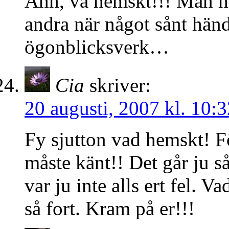
Åhh, va hemskt!!! Man hi
andra när något sånt händ
ögonblicksverk…
Cia
skriver:
20 augusti, 2007 kl. 10:3
Fy sjutton vad hemskt! Fö
måste känt!! Det går ju så
var ju inte alls ert fel. V
så fort. Kram på er!!!