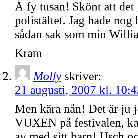
Å fy tusan! Skönt att de
polistältet. Jag hade nog b
sådan sak som min Willi
Kram
Molly
skriver:
21 augusti, 2007 kl. 10:4
Men kära nån! Det är ju 
VUXEN på festivalen, kan 
av med sitt barn! Usch o