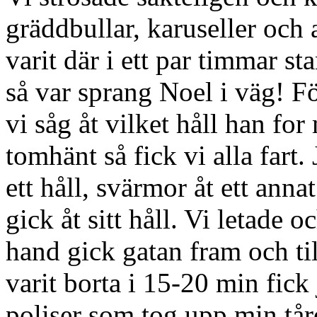
gräddbullar, karuseller och a
varit där i ett par timmar st
så var sprang Noel i väg! F
vi såg åt vilket håll han fo
tomhänt så fick vi alla fart.
ett håll, svärmor åt ett ann
gick åt sitt håll. Vi letade
hand gick gatan fram och ti
varit borta i 15-20 min fick 
poliser som tog upp min tå