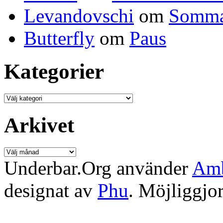
Levandovschi
om
Somma
Butterfly
om
Paus
Kategorier
Kategorier
Arkivet
Arkivet
Underbar.Org använder
Amb
designat av
Phu
. Möjliggjo