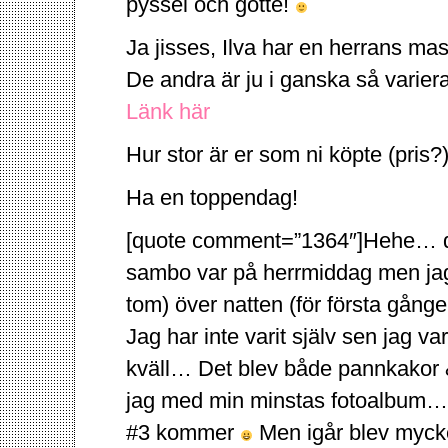
pyssel och gotte!
Ja jisses, Ilva har en herrans massa 
De andra är ju i ganska så varier
Länk här
Hur stor är er som ni köpte (pris?
Ha en toppendag!
[quote comment=”1364″]Hehe… då 
sambo var på herrmiddag men jag 
tom) över natten (för första gånge
Jag har inte varit själv sen jag v
kväll… Det blev både pannkakor 
jag med min minstas fotoalbum… 
#3 kommer
Men igår blev mycke