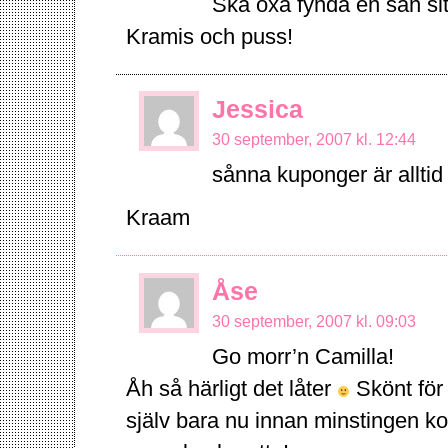
Ska oxå fynda en sån s
Kramis och puss!
Jessica
30 september, 2007 kl. 12:44
sånna kuponger är alltid ku
Kraam
Åse
30 september, 2007 kl. 09:03
Go morr’n Camilla!
Åh så härligt det låter
Skönt för 
själv bara nu innan minstingen k