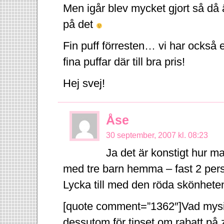
Men igår blev mycket gjort så då ä
på det
Fin puff förresten… vi har också 
fina puffar där till bra pris!
Hej svej!
Åse
30 september, 2007 kl. 08:23
Ja det är konstigt hur ma
med tre barn hemma – fast 2 pers
Lycka till med den röda skönhete
[quote comment=”1362″]Vad mysi
dessutom för tipset om rabatt på z