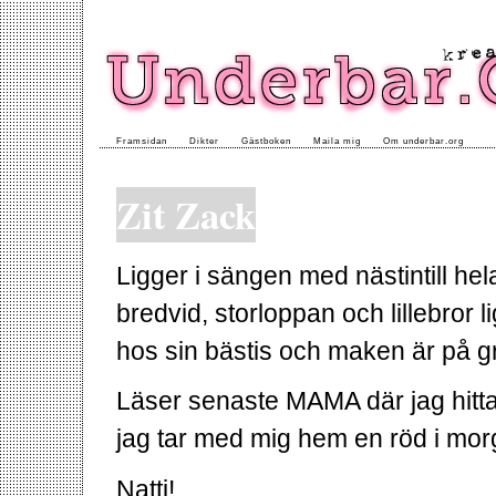
Framsidan
Dikter
Gästboken
Maila mig
Om underbar.org
Zit Zack
Ligger i sängen med nästintill hel
bredvid, storloppan och lillebror
hos sin bästis och maken är på g
Läser senaste MAMA där jag hitta
jag tar med mig hem en röd i mo
Natti!