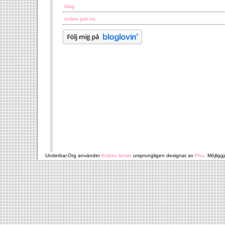
idag.
online just nu.
Underbar.Org använder
Ambiru temat
ursprungligen designat av
Phu
. Möjligg