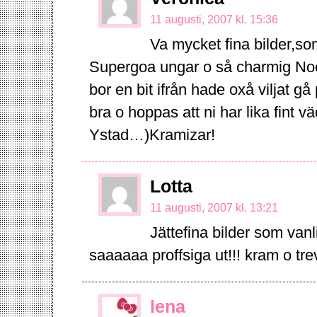
11 augusti, 2007 kl. 15:36
Va mycket fina bilder,som
Supergoa ungar o så charmig Noe
bor en bit ifrån hade oxå viljat gå
bra o hoppas att ni har lika fint v
Ystad…)Kramizar!
Lotta
11 augusti, 2007 kl. 13:21
Jättefina bilder som van
saaaaaa proffsiga ut!!! kram o trev
lena