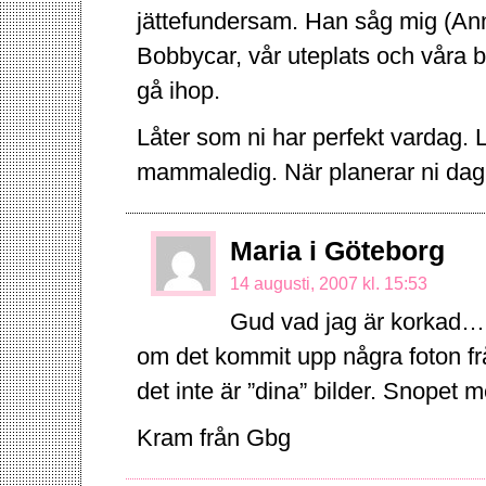
jättefundersam. Han såg mig (Anna
Bobbycar, vår uteplats och våra bok
gå ihop.
Låter som ni har perfekt vardag. Li
mammaledig. När planerar ni dagi
Maria i Göteborg
14 augusti, 2007 kl. 15:53
Gud vad jag är korkad… h
om det kommit upp några foton frå
det inte är ”dina” bilder. Snopet
Kram från Gbg