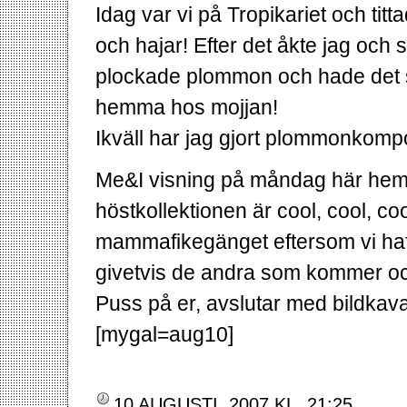
Idag var vi på Tropikariet och titt
och hajar! Efter det åkte jag och
plockade plommon och hade det s
hemma hos mojjan!
Ikväll har jag gjort plommonkompot
Me&I visning på måndag här he
höstkollektionen är cool, cool, coo
mammafikegänget eftersom vi haft
givetvis de andra som kommer oc
Puss på er, avslutar med bildkava
[mygal=aug10]
10 AUGUSTI, 2007 KL. 21:25