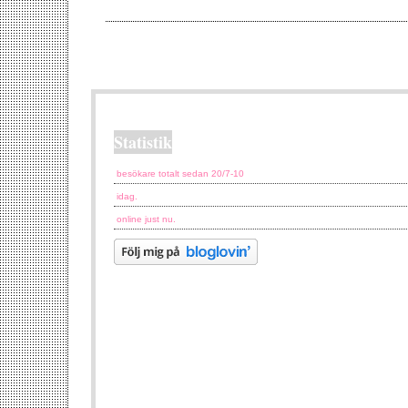
Statistik
besökare totalt sedan 20/7-10
idag.
online just nu.