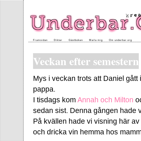
Framsidan
Dikter
Gästboken
Maila mig
Om underbar.org
Veckan efter semestern
Mys i veckan trots att Daniel gått i
pappa.
I tisdags kom
Annah och Milton
oc
sedan sist. Denna gången hade vi
På kvällen hade vi visning här av
och dricka vin hemma hos mamma 