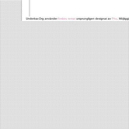
Underbar.Org använder
Ambiru temat
ursprungligen designat av
Phu
. Möjligg