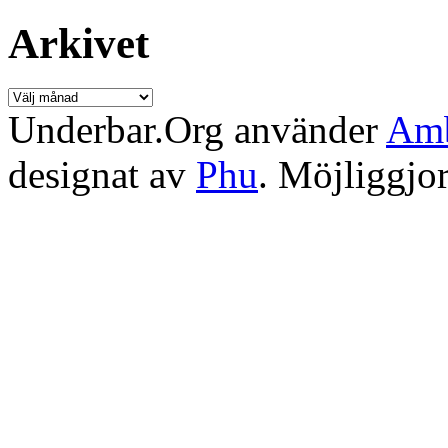
Arkivet
Arkivet
Underbar.Org använder
Amb
designat av
Phu
. Möjliggjo