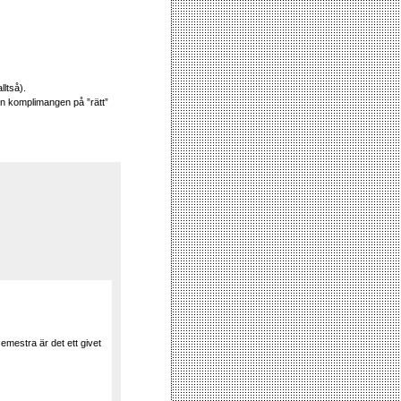
lltså).
den komplimangen på ”rätt”
mestra är det ett givet