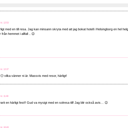
 kl. 12:53
ligt med en till resa. Jag kan minsann skryta med att jag bokat hotell i Helsingborg en hel helg
från hemmet i allfall .. 😉
 kl. 12:37
🙂 vilka vänner ni är. Massvis med resor, härligt!
 kl. 11:48
arit en härligt fest!! Gud va mysigt med en solresa till! Jag blir också avis… 😉
 kl. 10:43