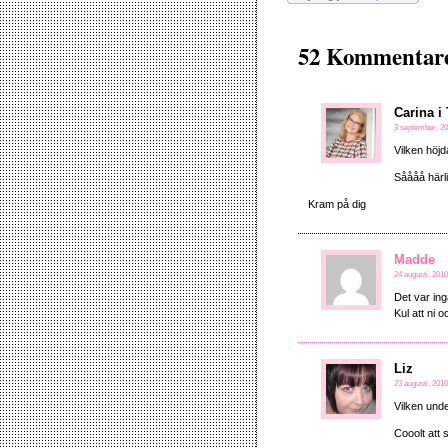
52 Kommentarer
Carina i
3 september, 20
Vilken höjd
Såååå härli
Kram på dig
Madde
24 augusti, 2010
Det var ing
Kul att ni o
Liz
23 augusti, 2010
Vilken unde
Cooolt att 