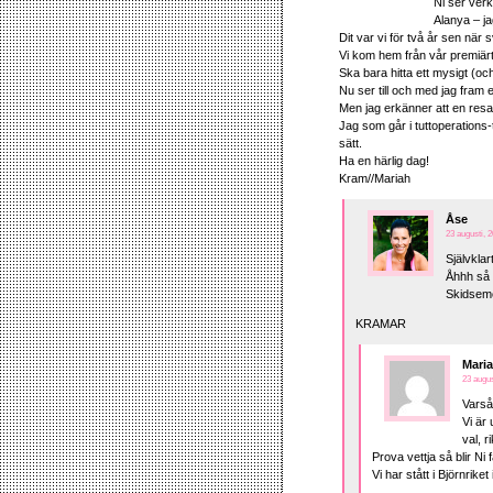
Ni ser verk
Alanya – jag
Dit var vi för två år sen när 
Vi kom hem från vår premiärtu
Ska bara hitta ett mysigt (och 
Nu ser till och med jag fram 
Men jag erkänner att en resa t
Jag som går i tuttoperations-
sätt.
Ha en härlig dag!
Kram//Mariah
Åse
23 augusti, 2
Självklar
Åhhh så 
Skidseme
KRAMAR
Mari
23 augus
Varså
Vi är
val, r
Prova vettja så blir Ni 
Vi har stått i Björnrike