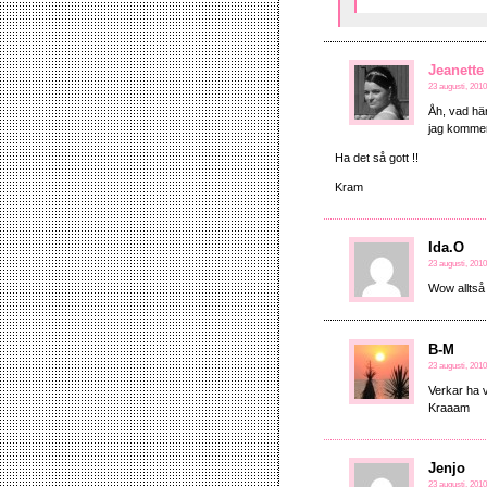
Jeanette
23 augusti, 2010
Åh, vad här
jag kommer 
Ha det så gott !!
Kram
Ida.O
23 augusti, 2010
Wow alltså 
B-M
23 augusti, 2010
Verkar ha v
Kraaam
Jenjo
23 augusti, 2010