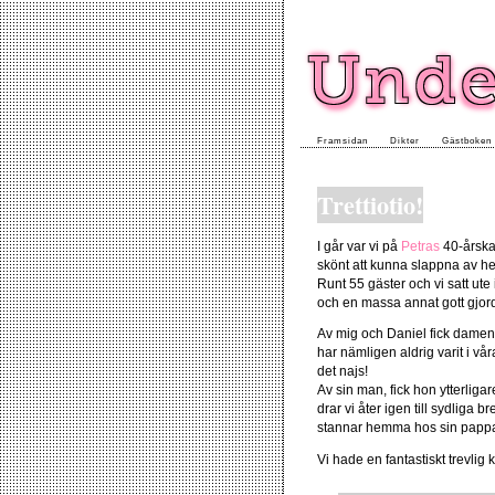
Framsidan
Dikter
Gästboken
Trettiotio!
I går var vi på
Petras
40-årskal
skönt att kunna slappna av hel
Runt 55 gäster och vi satt ute
och en massa annat gott gjord
Av mig och Daniel fick dame
har nämligen aldrig varit i vå
det najs!
Av sin man, fick hon ytterlig
drar vi åter igen till sydliga
stannar hemma hos sin papp
Vi hade en fantastiskt trevlig k