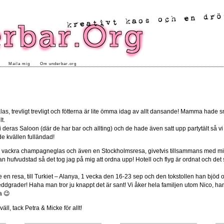
Maila mig
Om underbar.org
as, trevligt trevligt och fötterna är lite ömma idag av allt dansande! Mamma hade
t.
 i deras Saloon (där de har bar och allting) och de hade även satt upp partytält så vi
e kvällen fulländad!
n vackra champagneglas och även en Stockholmsresa, givetvis tillsammans med mi
ran hufvudstad så det tog jag på mig att ordna upp! Hotell och flyg är ordnat och det
are en resa, till Turkiet – Alanya, 1 vecka den 16-23 sep och den tokstollen han bjö
 breddgrader! Haha man tror ju knappt det är sant! Vi åker hela familjen utom Nico, ha
a 😉
väll, tack Petra & Micke för allt!