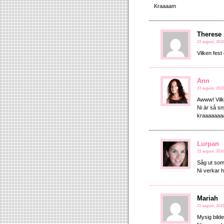
Kraaaam
Therese
23 augusti, 2010
Vilken fes
Ann
23 augusti, 2010
Awww! Vilk
Ni är så sn
kraaaaaaa
Lurpan
23 augusti, 2010
Såg ut som 
Ni verkar 
Mariah
23 augusti, 2010
Mysig bilde