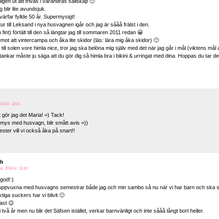
ligen ut att trivas i varandras sällskap 🙂
 blir lite avundsjuk.
svärfar fyllde 50 år. Supermysigt!
r till Leksand i nya husvagnen igår och jag är sååå frälst i den.
fint) förtält till den så längtar jag till sommaren 2011 redan 😀
emot att vintercampa och åka lite skidor (läs: lära mig åka skidor) 🙂
ill solen vore himla nice, tror jag ska belöna mig själv med det när jag går i mål (viktens mål a
tankar måste ju säga att du gör dig så himla bra i bikini & urringat med dina. Hoppas du tar 
010 kl. 13:01
t gör jag det Maria! =) Tack!
mys med husvagn, blir smått avis =))
ster vill vi också åka på snart!!
ah
ti, 2010 kl. 13:16
god!:)
 uppvuxna med husvagns semestrar både jag och min sambo så nu när vi har barn och ska se
iktiga suckers har vi blivit 🙂
fast 😉
t i två år men nu blir det Säfsen istället, verkar barnvänligt och inte sååå långt bort heller.