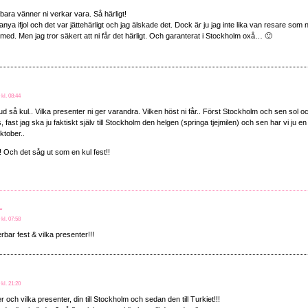
bara vänner ni verkar vara. Så härligt!
lanya ifjol och det var jättehärligt och jag älskade det. Dock är ju jag inte lika van resare som 
 med. Men jag tror säkert att ni får det härligt. Och garanterat i Stockholm oxå… 🙂
 kl. 08:44
 så kul.. Vilka presenter ni ger varandra. Vilken höst ni får.. Först Stockholm och sen sol oc
, fast jag ska ju faktiskt själv till Stockholm den helgen (springa tjejmilen) och sen har vi ju
ktober..
 Och det såg ut som en kul fest!!
~
 kl. 07:58
rbar fest & vilka presenter!!!
 kl. 21:20
r och vilka presenter, din till Stockholm och sedan den till Turkiet!!!