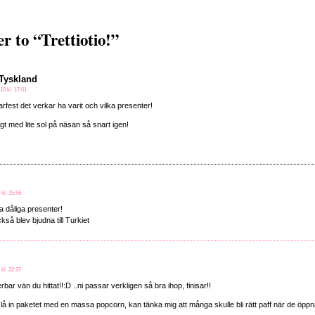
 to “Trettiotio!”
 Tyskland
10 kl. 17:01
arfest det verkar ha varit och vilka presenter!
gt med lite sol på näsan så snart igen!
 kl. 15:56
a dåliga presenter!
ckså blev bjudna till Turkiet
 kl. 22:37
rbar vän du hittat!!:D ..ni passar verkligen så bra ihop, finisar!!
slå in paketet med en massa popcorn, kan tänka mig att många skulle bli rätt paff när de öppna