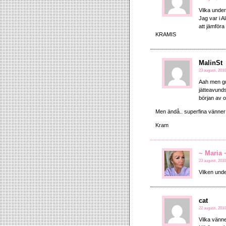
Vilka under
Jag var i A
att jämföra
KRAMIS
MalinSt
23 augusti, 2010
Aah men gud
jätteavunds
början av o
Men ändå.. superfina vänner!
Kram
~ Maria 
23 augusti, 2010
Vilken unde
cat
22 augusti, 2010
Vilka vänne