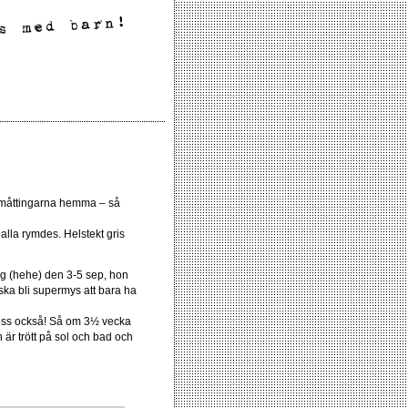
 småttingarna hemma – så
 alla rymdes. Helstekt gris
g (hehe) den 3-5 sep, hon
 ska bli supermys att bara ha
d oss också! Så om 3½ vecka
n är trött på sol och bad och