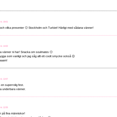
 kl. 19:01
t och vilka presenter 🙂 Stockholm och Turkiet! Härligt med sådana vänner!
 kl. 14:02
a vänner ni har! Snacka om soulmates 🙂
ygga som vanligt och jag såg allt ett coolt smycke också 😉
aaam!
 kl. 13:57
en superrolig fest.
ha underbara vänner.
 kl. 12:55
r på fina människor!