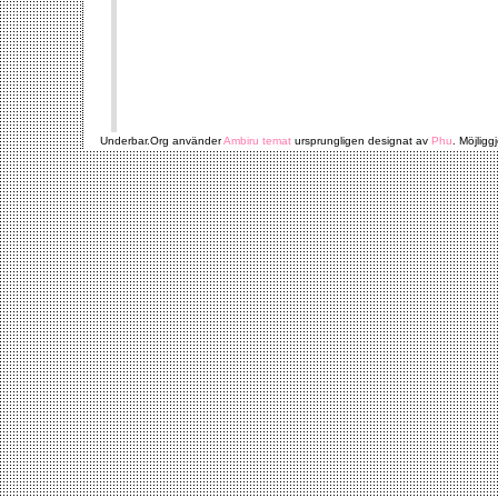
Underbar.Org använder
Ambiru temat
ursprungligen designat av
Phu
. Möjligg