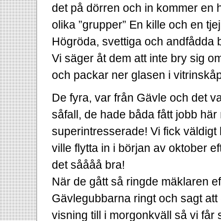
det på dörren och in kommer en hel
olika ”grupper” En kille och en tj
Högröda, svettiga och andfådda b
Vi säger åt dem att inte bry sig 
och packar ner glasen i vitrinskå
De fyra, var från Gävle och det v
såfall, de hade båda fått jobb här
superintresserade! Vi fick väldigt
ville flytta in i början av oktober 
det såååå bra!
När de gått så ringde mäklaren ef
Gävlegubbarna ringt och sagt at
visning till i morgonkväll så vi