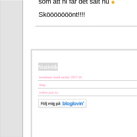
som att ni får det sålt nu
Skööööööönt!!!!
Statistik
besökare totalt sedan 20/7-10
idag.
online just nu.