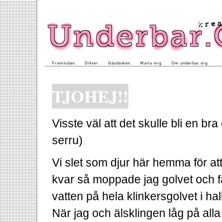
Framsidan
Dikter
Gästboken
Maila mig
Om underbar.org
TJOHEJ!!
Visste väl att det skulle bli en br
serru)
Vi slet som djur här hemma för att 
kvar så moppade jag golvet och fä
vatten på hela klinkersgolvet i h
När jag och älsklingen låg på alla 