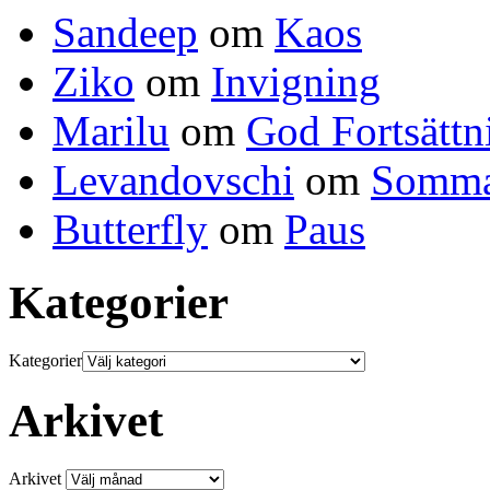
Sandeep
om
Kaos
Ziko
om
Invigning
Marilu
om
God Fortsättn
Levandovschi
om
Somma
Butterfly
om
Paus
Kategorier
Kategorier
Arkivet
Arkivet