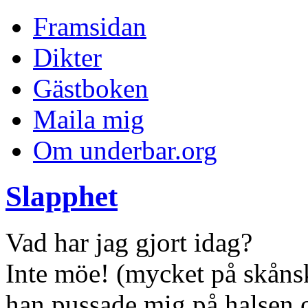
Framsidan
Dikter
Gästboken
Maila mig
Om underbar.org
Slapphet
Vad har jag gjort idag?
Inte möe! (mycket på skånsk
han pussade mig på halsen oc