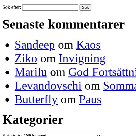
Sök efter:
Senaste kommentarer
Sandeep
om
Kaos
Ziko
om
Invigning
Marilu
om
God Fortsättn
Levandovschi
om
Somma
Butterfly
om
Paus
Kategorier
Kategorier