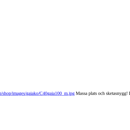
m/shop/images/gaiako/C40gaia100_m.jpg
Massa plats och sketasnygg! D