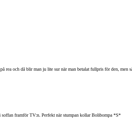
på rea och då blir man ju lite sur när man betalat fullpris för den, men så
r i soffan framför TV:n. Perfekt när stumpan kollar Bolibompa *S*