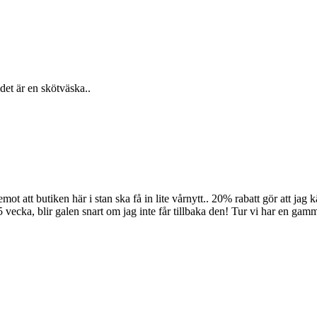
det är en skötväska..
ot att butiken här i stan ska få in lite vårnytt.. 20% rabatt gör att jag k
5 vecka, blir galen snart om jag inte får tillbaka den! Tur vi har en g