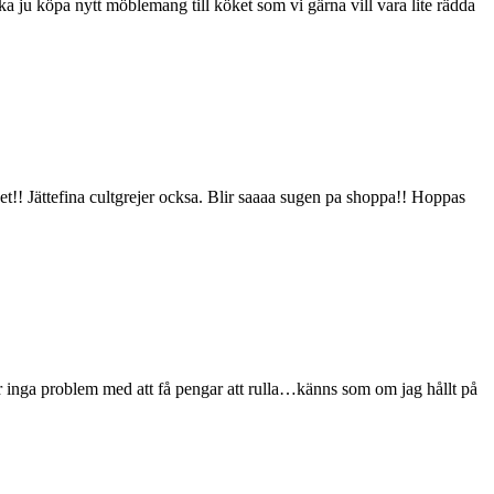
ka ju köpa nytt möblemang till köket som vi gärna vill vara lite rädda
ocket!! Jättefina cultgrejer ocksa. Blir saaaa sugen pa shoppa!! Hoppas
 är inga problem med att få pengar att rulla…känns som om jag hållt på