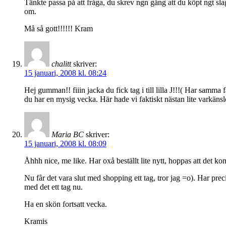
Tänkte passa på att fråga, du skrev ngn gång att du köpt ngt sla
om.
Må så gott!!!!!! Kram
chalitt
skriver:
15 januari, 2008 kl. 08:24
Hej gumman!! fiiin jacka du fick tag i till lilla J!!!( Har samma 
du har en mysig vecka. Här hade vi faktiskt nästan lite varkänsl
Maria BC
skriver:
15 januari, 2008 kl. 08:09
Åhhh nice, me like. Har oxå beställt lite nytt, hoppas att det ko
Nu får det vara slut med shopping ett tag, tror jag =o). Har pre
med det ett tag nu.
Ha en skön fortsatt vecka.
Kramis