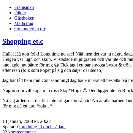
Framsidan
Dikter
Gästboken
Maila mig
Om underbar.org
Shopping et.c
Hallååååå gott folk! Long time no see! Nää men det var ju några daga
Helgen var lugn och skön. Vi städade ut julgranen och var ute och rä
inte hade ngt bättre för mig 😉 Fick tag i ett par snygga byxor & tröja t
efter rean (folk som köper på sig och säljer där sedan).
Jag har fått hem min Cult sändning! Jag hade missat att beställa två ma
Någon som vill köpa min rosa Skip*Hop? 🙂 Den ligger ute på Blocke
Nä jag är ledsen, det blir inte roligare än så här! Nu är alla barnen l
för mig på ett tag. *sakna*
14 januari, 2008 kl. 20:22
Sparad i
Inredning, fix och sådant
32 kommentarer »