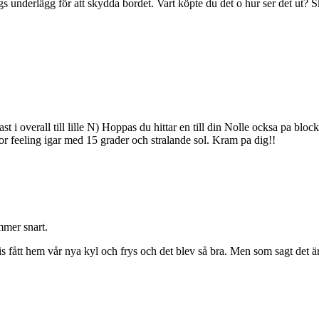
gs underlägg för att skydda bordet. Vart köpte du det o hur ser det ut? S
fast i overall till lille N) Hoppas du hittar en till din Nolle ocksa pa bl
or feeling igar med 15 grader och stralande sol. Kram pa dig!!
mmer snart.
cis fått hem vår nya kyl och frys och det blev så bra. Men som sagt det