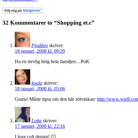
32 Kommentarer to “Shopping et.c”
Pjodden
skriver:
18 januari, 2008 kl. 09:39
Ha en trevlig helg hela familjen…PoK
koala
skriver:
18 januari, 2008 kl. 05:06
Gums! Måste tipsa om den här sötväskan:
http://www.wiell.co
Lotta
skriver:
17 januari, 2008 kl. 22:16
I love cult design! 🙂