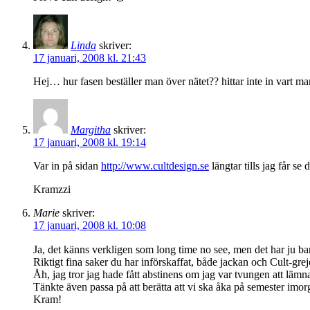
Linda
skriver:
17 januari, 2008 kl. 21:43
Hej… hur fasen beställer man över nätet?? hittar inte in vart man
Margitha
skriver:
17 januari, 2008 kl. 19:14
Var in på sidan
http://www.cultdesign.se
längtar tills jag får se
Kramzzi
Marie
skriver:
17 januari, 2008 kl. 10:08
Ja, det känns verkligen som long time no see, men det har ju ba
Riktigt fina saker du har införskaffat, både jackan och Cult-gre
Åh, jag tror jag hade fått abstinens om jag var tvungen att lämn
Tänkte även passa på att berätta att vi ska åka på semester imorg
Kram!