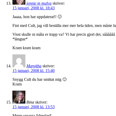
jennie m malva
skriver:
15 januari, 2008 kl. 18:43
Jaaaa, hon har uppdaterat!! 🙂
Fint med Cult, jag vill beställa mer mer hela tiden, men måste l
Visst skulle ni måla er trapp va? Vi har precis gjort det, sååååå
*längtar*
Kram kram kram
Margitha
skriver:
15 januari, 2008 kl. 15:40
Snygg Cult du har smittat mig 🙂
Kram
Bina
skriver:
15 januari, 2008 kl. 13:53
Mmm snygga *dreglar*