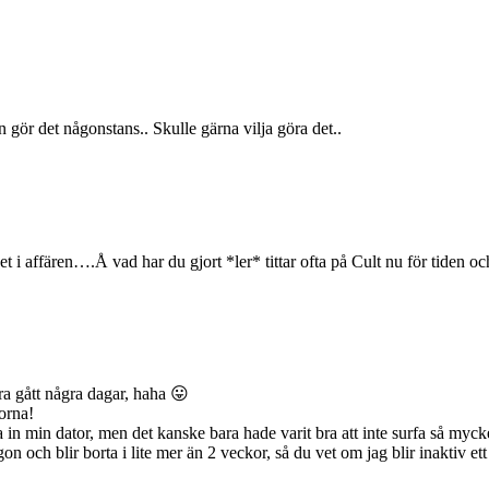
 gör det någonstans.. Skulle gärna vilja göra det..
 det i affären….Å vad har du gjort *ler* tittar ofta på Cult nu för tiden 
ra gått några dagar, haha 😛
jorna!
a in min dator, men det kanske bara hade varit bra att inte surfa så myck
on och blir borta i lite mer än 2 veckor, så du vet om jag blir inaktiv et