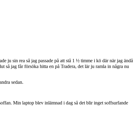
 ju sin rea så jag passade på att stå 1 ½ timme i kö där när jag ändå
 slut så jag får försöka hitta en på Tradera, det lär ju ramla in några nu
 andra sedan.
soffan. Min laptop blev inlämnad i dag så det blir inget soffsurfande