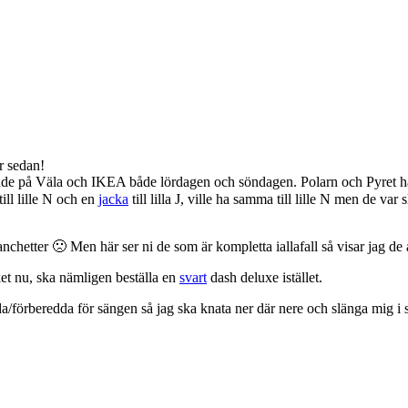
r sedan!
nde på Väla och IKEA både lördagen och söndagen. Polarn och Pyret hade
ill lille N och en
jacka
till lilla J, ville ha samma till lille N men de var
nchetter 🙁 Men här ser ni de som är kompletta iallafall så visar jag de
t nu, ska nämligen beställa en
svart
dash deluxe istället.
agda/förberedda för sängen så jag ska knata ner där nere och slänga mig i 