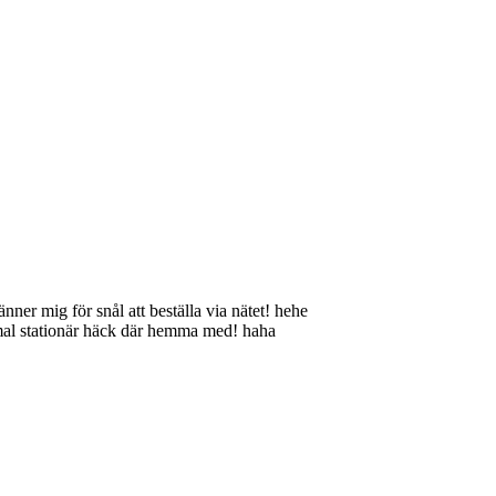
änner mig för snål att beställa via nätet! hehe
ammal stationär häck där hemma med! haha