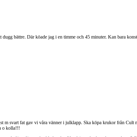
t dugg bättre. Där köade jag i en timme och 45 minuter. Kan bara konstat
 m svart fat gav vi våra vänner i julklapp. Ska köpa krukor från Cult när 
 o kolla!!!