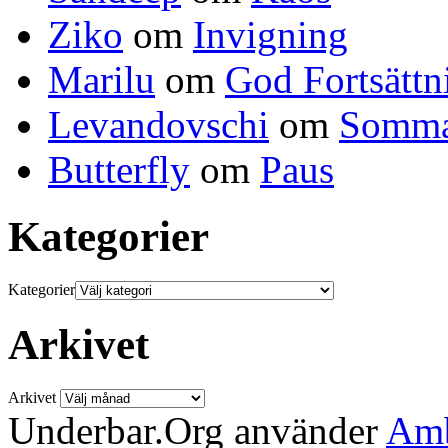
Ziko
om
Invigning
Marilu
om
God Fortsättn
Levandovschi
om
Somma
Butterfly
om
Paus
Kategorier
Kategorier
Arkivet
Arkivet
Underbar.Org använder
Amb