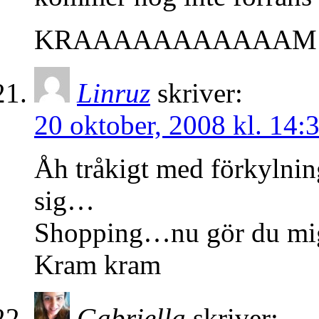
KRAAAAAAAAAAAM och k
Linruz
skriver:
20 oktober, 2008 kl. 14:
Åh tråkigt med förkylning
sig…
Shopping…nu gör du mig 
Kram kram
Gabriella
skriver: