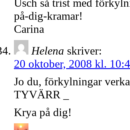
Úsch så trist med förkylni
på-dig-kramar!
Carina
Helena
skriver:
20 oktober, 2008 kl. 10:
Jo du, förkylningar verka
TYVÄRR _
Krya på dig!