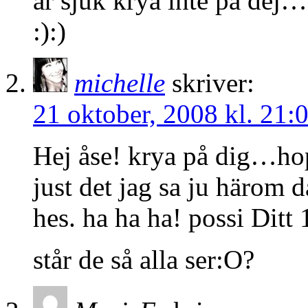
är sjuk krya inte på dej…
:):)
michelle
skriver:
21 oktober, 2008 kl. 21:
Hej åse! krya på dig…hop
just det jag sa ju härom d
hes. ha ha ha! possi Ditt
står de så alla ser:O?