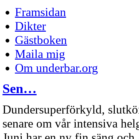
Framsidan
Dikter
Gästboken
Maila mig
Om underbar.org
Sen…
Dundersuperförkyld, slutkö
senare om vår intensiva hel
Juni har en ny fin säng och 