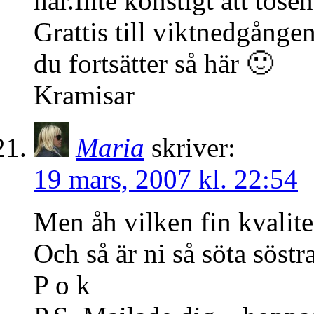
hår.Inte konstigt att tösen
Grattis till viktnedgången
du fortsätter så här 🙂
Kramisar
Maria
skriver:
19 mars, 2007 kl. 22:54
Men åh vilken fin kvalite
Och så är ni så söta söst
P o k