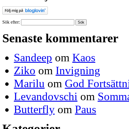
Sök efter:
Senaste kommentarer
Sandeep
om
Kaos
Ziko
om
Invigning
Marilu
om
God Fortsättn
Levandovschi
om
Somma
Butterfly
om
Paus
Kategorier