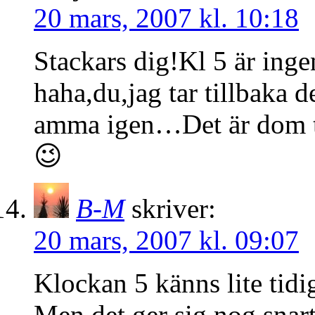
20 mars, 2007 kl. 10:18
Stackars dig!Kl 5 är ingen
haha,du,jag tar tillbaka d
amma igen…Det är dom t
😉
B-M
skriver:
20 mars, 2007 kl. 09:07
Klockan 5 känns lite tid
Men det ger sig nog snart