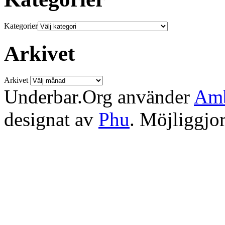
Kategorier
Arkivet
Arkivet
Underbar.Org använder
Amb
designat av
Phu
. Möjliggjo