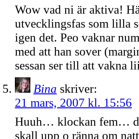
Wow vad ni är aktiva! Här
utvecklingsfas som lilla s
igen det. Peo vaknar nume
med att han sover (margin
sessan ser till att vakna l
Bina
skriver:
21 mars, 2007 kl. 15:56
Huuh… klockan fem… då ä
skall upp o ränna om natt