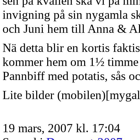
sen på kvällen ska vi på mi
invigning på sin nygamla sk
och Juni hem till Anna & Al
Nä detta blir en kortis fakt
kommer hem om 1½ timme se
Pannbiff med potatis, sås o
Lite bilder (mobilen)[myga
19 mars, 2007 kl. 17:04