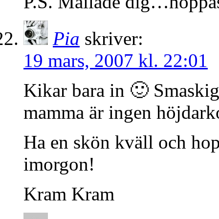
P.S. Mailade dig…hoppas 
Pia
skriver:
19 mars, 2007 kl. 22:01
Kikar bara in 🙂 Smask
mamma är ingen höjdarko
Ha en skön kväll och hoppa
imorgon!
Kram Kram