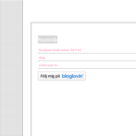
Statistik
besökare totalt sedan 20/7-10
idag.
online just nu.