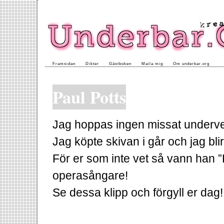
Framsidan
Dikter
Gästboken
Maila mig
Om underbar.org
Paul Potts
Jag hoppas ingen missat underve
Jag köpte skivan i går och jag bl
För er som inte vet så vann han ”B
operasångare!
Se dessa klipp och förgyll er dag!