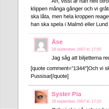
Åh, visst är han helt otr
klippen många gånger och vi gråte
ska låta, men hela kroppen reag
han ska spela i Malmö eller Lund 
Åse
28 september, 2007 kl. 17:55
Jag såg att biljetterna r
[quote comment=”1344″]Och vi 
Pussisar[/quote]
Syster Pia
28 september, 2007 kl. 17:10