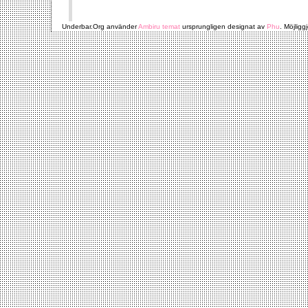
Underbar.Org använder
Ambiru temat
ursprungligen designat av
Phu
. Möjligg