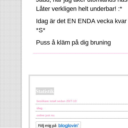
Låter verkligen helt underbar! :*
Idag är det EN ENDA vecka kvar til
*S*
Puss å kläm på dig bruning
Statistik
besökare totalt sedan 20/7-10
idag.
online just nu.