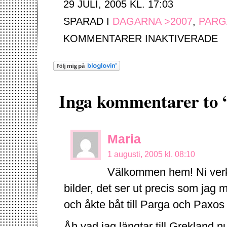
29 JULI, 2005 KL. 17:03
SPARAD I
DAGARNA >2007
,
PARG
FÖ
KOMMENTARER INAKTIVERADE
PA
DA
6-
7
Inga kommentarer to 
Maria
1 augusti, 2005 kl. 08:10
Välkommen hem! Ni verka
bilder, det ser ut precis som jag m
och åkte båt till Parga och Paxos 
Åh vad jag längtar till Grekland nu