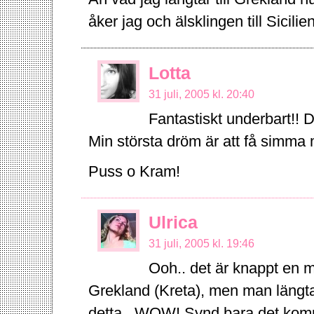
åker jag och älsklingen till Sicilien,
Lotta
31 juli, 2005 kl. 20:40
Fantastiskt underbart!! 
Min största dröm är att få simma 
Puss o Kram!
Ulrica
31 juli, 2005 kl. 19:46
Ooh.. det är knappt en må
Grekland (Kreta), men man längtar
detta.. WOW! Synd bara det komme