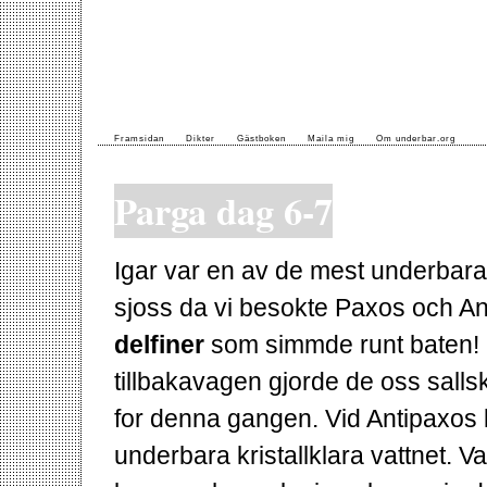
Framsidan
Dikter
Gästboken
Maila mig
Om underbar.org
Parga dag 6-7
Igar var en av de mest underbaras
sjoss da vi besokte Paxos och Ant
delfiner
som simmde runt baten! Fa
tillbakavagen gjorde de oss salls
for denna gangen. Vid Antipaxos lad
underbara kristallklara vattnet. 