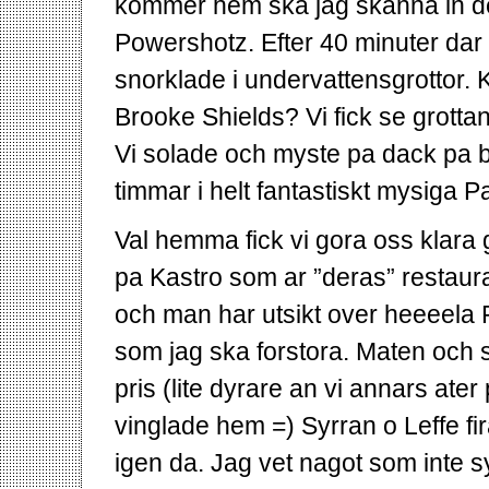
kommer hem ska jag skanna in de
Powershotz. Efter 40 minuter dar s
snorklade i undervattensgrottor.
Brooke Shields? Vi fick se grottan
Vi solade och myste pa dack pa 
timmar i helt fantastiskt mysiga 
Val hemma fick vi gora oss klara
pa Kastro som ar ”deras” restaur
och man har utsikt over heeeela 
som jag ska forstora. Maten och s
pris (lite dyrare an vi annars ater 
vinglade hem =) Syrran o Leffe fi
igen da. Jag vet nagot som inte s