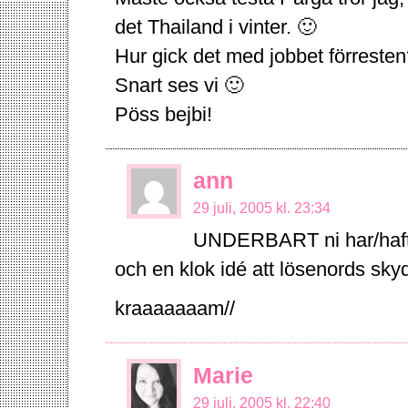
det Thailand i vinter. 🙂
Hur gick det med jobbet förreste
Snart ses vi 🙂
Pöss bejbi!
ann
29 juli, 2005 kl. 23:34
UNDERBART ni har/haft d
och en klok idé att lösenords skydd
kraaaaaaam//
Marie
29 juli, 2005 kl. 22:40