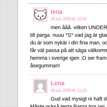
lena
30 juli, 2005 kl. 15:50
men ååå. vilken UNDERBA
till parga. nuuu *S* vad jag är gla
du är som nykär i din fina man, ooo
får väl passa på att säga välkom
hemma i sverige igen ;O ser fram
åsegumman!
Lena
30 juli, 2005 kl. 11:23
Gud vad mysigt ni haft 
Måste också testa Parga tror jag,