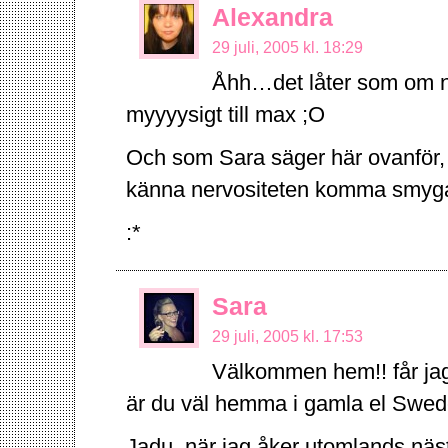
Alexandra
29 juli, 2005 kl. 18:29
Åhh…det låter som om n
myyyysigt till max ;O
Och som Sara säger här ovanför, b
känna nervositeten komma smyg
:*
Sara
29 juli, 2005 kl. 17:53
Välkommen hem!! får jag v
är du väl hemma i gamla el Swe
Jadu, när jag åker utomlands nästa