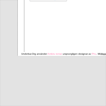
Underbar.Org använder
Ambiru temat
ursprungligen designat av
Phu
. Möjligg