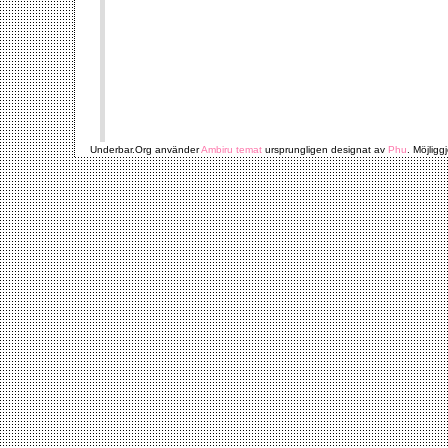
Underbar.Org använder
Ambiru temat
ursprungligen designat av
Phu
. Möjligg