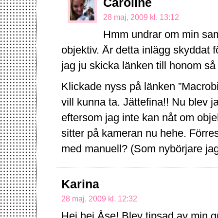
Caroline
28 maj, 2009 kl. 13:12
Hmm undrar om min samb
objektiv. Är detta inlägg skyddat 
jag ju skicka länken till honom så
Klickade nyss på länken ”Macrobi
vill kunna ta. Jättefina!! Nu blev
eftersom jag inte kan nåt om objek
sitter på kameran nu hehe. Förr
med manuell? (Som nybörjare jag
Karina
28 maj, 2009 kl. 12:32
Hej hej Åse! Blev tipsad av min gra