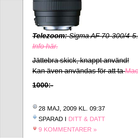
Telezoom:
Sigma AF 70-300/4-
Info här.
Jättebra skick, knappt använd!
Kan även användas för att ta
Mac
1000:-
28 MAJ, 2009 KL. 09:37
SPARAD I
DITT & DATT
9 KOMMENTARER »