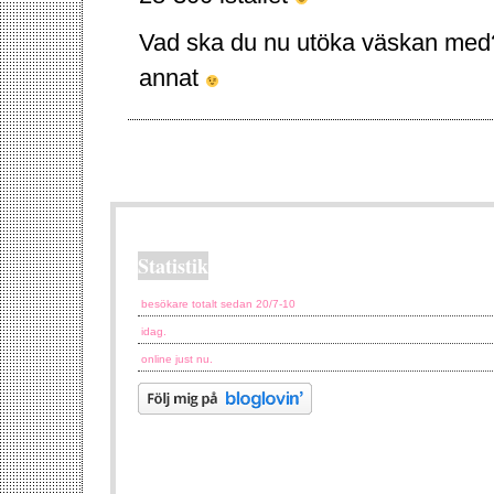
Vad ska du nu utöka väskan med? 
annat
Statistik
besökare totalt sedan 20/7-10
idag.
online just nu.