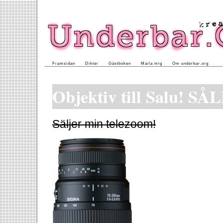
Framsidan
Dikter
Gästboken
Maila mig
Om underbar.org
Objektiv till Salu! SÅ
Säljer min telezoom!