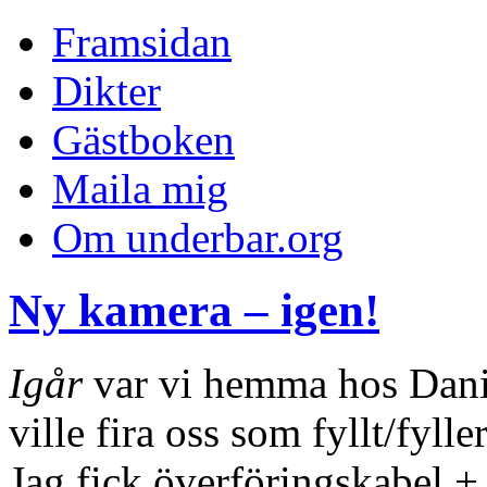
Framsidan
Dikter
Gästboken
Maila mig
Om underbar.org
Ny kamera – igen!
Igår
var vi hemma hos Danie
ville fira oss som fyllt/fyll
Jag fick överföringskabel +