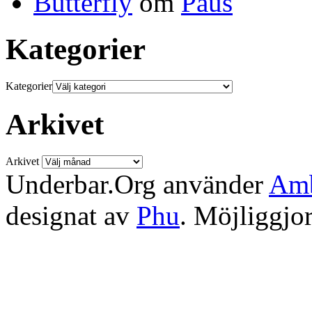
Butterfly
om
Paus
Kategorier
Kategorier
Arkivet
Arkivet
Underbar.Org använder
Amb
designat av
Phu
. Möjliggjo