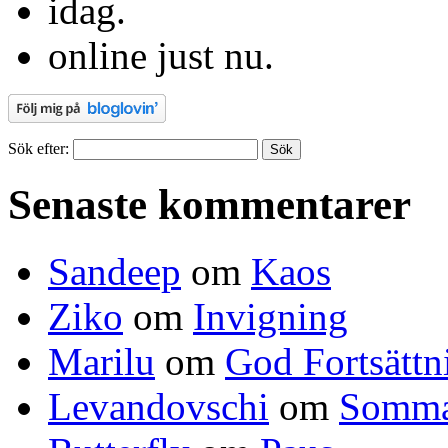
idag.
online just nu.
Sök efter:
Senaste kommentarer
Sandeep
om
Kaos
Ziko
om
Invigning
Marilu
om
God Fortsättn
Levandovschi
om
Somma