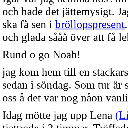
och hade det jättemysigt. Jag
ska få sen i
bröllopspresent
och glada sååå över att få l
Rund o go Noah!
jag kom hem till en stackar
sedan i söndag. Som tur är s
oss å det var nog nåon van
Idag mötte jag upp Lena
(L
tjattrade i 2 timmar. Träffad