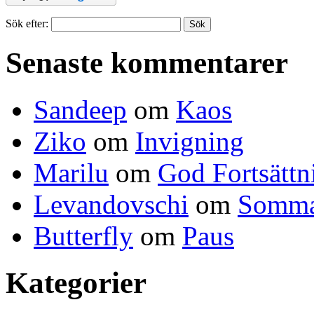
Sök efter:
Senaste kommentarer
Sandeep
om
Kaos
Ziko
om
Invigning
Marilu
om
God Fortsättn
Levandovschi
om
Somma
Butterfly
om
Paus
Kategorier