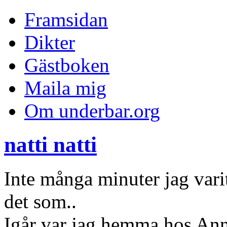
Framsidan
Dikter
Gästboken
Maila mig
Om underbar.org
natti natti
Inte många minuter jag var
det som..
Igår var jag hemma hos Ann