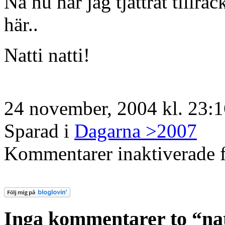
Nä nu har jag tjattrat tillrä
här..
Natti natti!
24 november, 2004 kl. 23:
Sparad i
Dagarna >2007
Kommentarer inaktiverade
f
Inga kommentarer to “nat