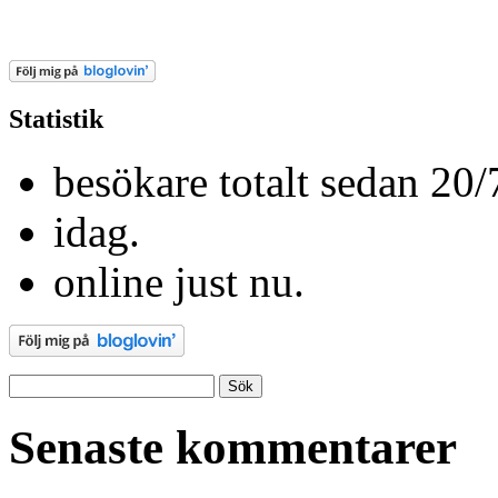
be
go
Statistik
besökare totalt sedan 20/
idag.
online just nu.
Sök
efter:
Senaste kommentarer