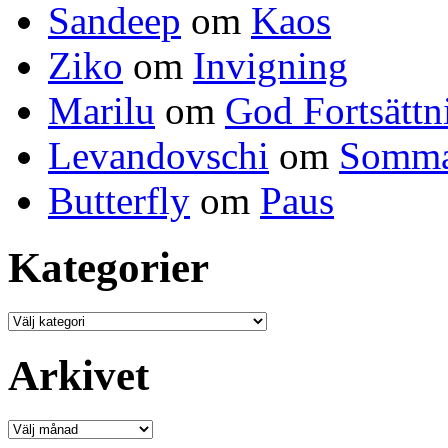
Sandeep
om
Kaos
Ziko
om
Invigning
Marilu
om
God Fortsättn
Levandovschi
om
Somma
Butterfly
om
Paus
Kategorier
Kategorier
Arkivet
Arkivet