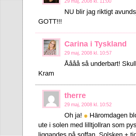
29 maj, 2008 kl. 11:00
NU blir jag riktigt avun
GOTT!!!
Carina i Tyskland
29 maj, 2008 kl. 10:57
Åååå så underbart! Skul
Kram
therre
29 maj, 2008 kl. 10:52
Oh ja!
Häromdagen blog
ute i solen med lilltjollran som p
liggandes på soffan. Solsken +