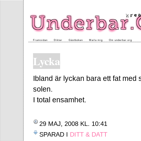
Framsidan
Dikter
Gästboken
Maila mig
Om underbar.org
Lycka
Ibland är lyckan bara ett fat med 
solen.
I total ensamhet.
29 MAJ, 2008 KL. 10:41
SPARAD I
DITT & DATT