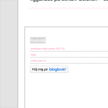
Statistik
besökare totalt sedan 20/7-10
idag.
online just nu.