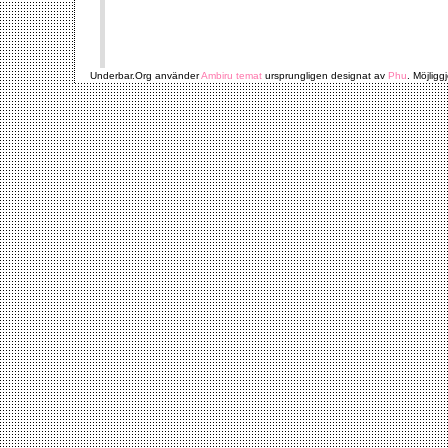
Underbar.Org använder
Ambiru temat
ursprungligen designat av
Phu
. Möjligg