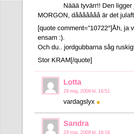
Näää tyvärr!! Den ligger
MORGON, dååååååå är det julafto
[quote comment=”10722″]Åh, ja vis
ensam :).
Och du.. jordgubbarna såg ruskig
Stor KRAM[/quote]
Lotta
29 maj, 2008 kl. 16:51
vardagslyx
Sandra
29 maj, 2008 kl. 16:16