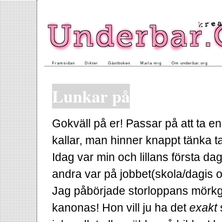
Framsidan
Dikter
Gästboken
Maila mig
Om underbar.org
Lunkar på
Gokväll på er! Passar på att ta 
kallar, man hinner knappt tänka t
Idag var min och lillans första 
andra var på jobbet(skola/dagis o
Jag påbörjade storloppans mörkg
kanonas! Hon vill ju ha det
exakt