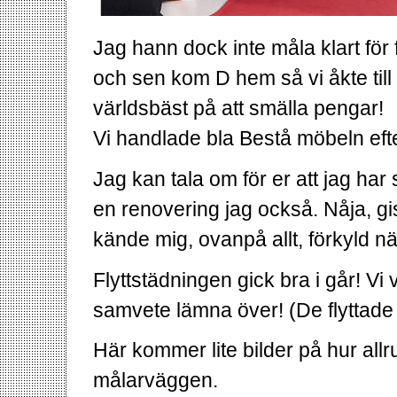
Jag hann dock inte måla klart för fär
och sen kom D hem så vi åkte till
världsbäst på att smälla pengar!
Vi handlade bla Bestå möbeln eft
Jag kan tala om för er att jag ha
en renovering jag också. Nåja, gi
kände mig, ovanpå allt, förkyld när
Flyttstädningen gick bra i går! Vi
samvete lämna över! (De flyttade 
Här kommer lite bilder på hur allr
målarväggen.