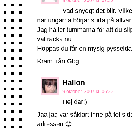
9 oktober, 2007 kl. 07:32
Vad snyggt det blir. Vil
när ungarna börjar surfa på allvar
Jag håller tummarna för att du sli
väl räcka nu.
Hoppas du får en mysig pysseldag
Kram från Gbg
Hallon
9 oktober, 2007 kl. 06:23
Hej där:)
Jaa jag var såklart inne på fel si
adressen 😉