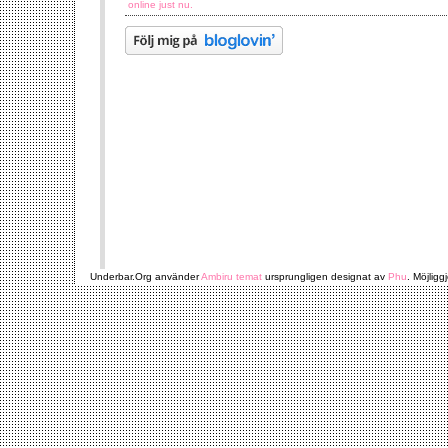
online just nu.
Underbar.Org använder
Ambiru temat
ursprungligen designat av
Phu
. Möjligg