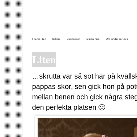
Framsidan
Dikter
Gästboken
Maila mig
Om underbar.org
Liten
…skrutta var så söt här på kväll
pappas skor, sen gick hon på pott
mellan benen och gick några steg o
den perfekta platsen 🙂