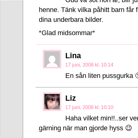
Gud va söt hon är, blir j
henne. Tänk vilka påhitt barn får f
dina underbara bilder.
*Glad midsommar*
Lina
17 juni, 2008 kl. 10:14
En sån liten pussgurka 
Liz
17 juni, 2008 kl. 10:10
Haha vilket min!!..ser v
gärning när man gjorde hyss 😉