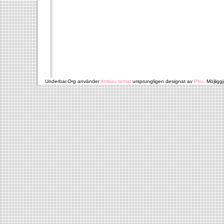
Underbar.Org använder
Ambiru temat
ursprungligen designat av
Phu
. Möjligg