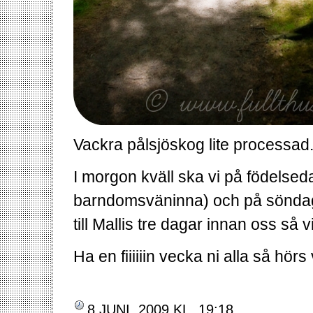
Vackra pålsjöskog lite processad
I morgon kväll ska vi på födelsed
barndomsväninna) och på söndag s
till Mallis tre dagar innan oss så v
Ha en fiiiiiin vecka ni alla så hörs v
8 JUNI, 2009 KL. 19:18