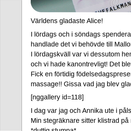
Världens gladaste Alice!
I lördags och i söndags spendera
handlade det vi behövde till Mall
I lördagskväll var vi dessutom hem
och vi hade kanontrevligt! Det bl
Fick en förtidig födelsedagspresen
massage!! Gissa vad jag blev gla
[nggallery id=118]
I dag var jag och Annika ute i p
Min stegräknare sitter klistrad p
*duttig stumpa*