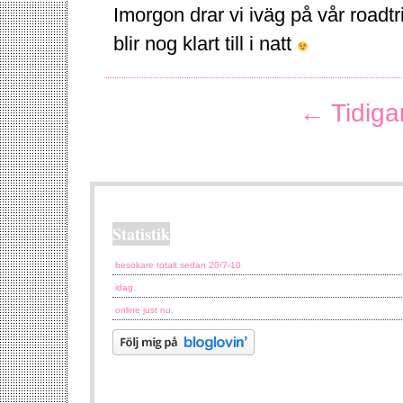
Imorgon drar vi iväg på vår roadt
blir nog klart till i natt
← Tidiga
Statistik
besökare totalt sedan 20/7-10
idag.
online just nu.