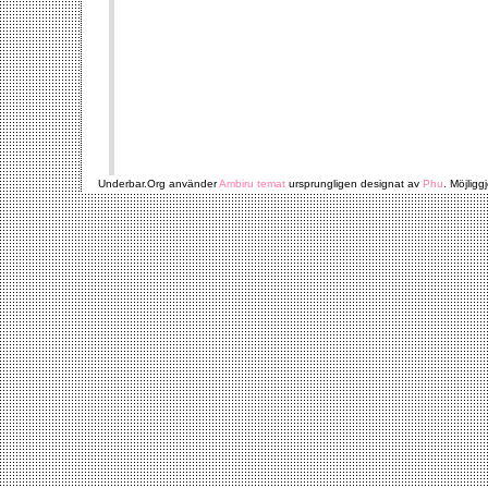
Underbar.Org använder
Ambiru temat
ursprungligen designat av
Phu
. Möjligg