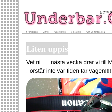
Framsidan
Dikter
Gästboken
Maila mig
Om underbar.org
Liten uppis
Vet ni….. nästa vecka drar vi ti
Förstår inte var tiden tar vägen!!!!