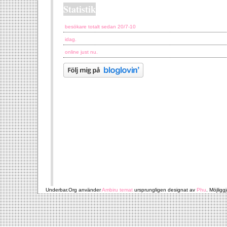
Statistik
besökare totalt sedan 20/7-10
idag.
online just nu.
Underbar.Org använder
Ambiru temat
ursprungligen designat av
Phu
. Möjligg