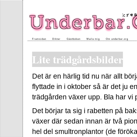
Framsidan
Dikter
Gästboken
Maila mig
Om underbar.org
Lite trädgårdsbilder
Det är en härlig tid nu när allt b
flyttade in i oktober så är det ju 
trädgården växer upp. Bla har vi p
Det börjar ta sig i rabetten på ba
växer där sedan innan är två pion
hel del smultronplantor (de förök