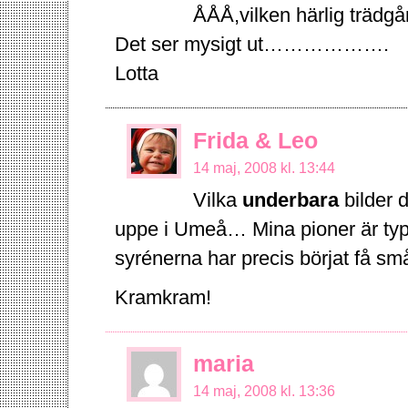
ÅÅÅ,vilken härlig trädgår
Det ser mysigt ut……………….
Lotta
Frida & Leo
14 maj, 2008 kl. 13:44
Vilka
underbara
bilder d
uppe i Umeå… Mina pioner är ty
syrénerna har precis börjat få sm
Kramkram!
maria
14 maj, 2008 kl. 13:36