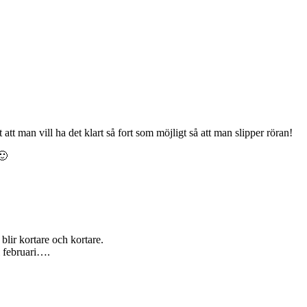
t att man vill ha det klart så fort som möjligt så att man slipper röran!
🙂
lir kortare och kortare.
i februari….