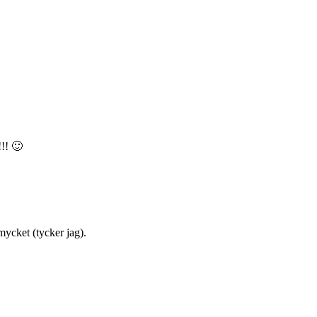
!!! 🙂
mycket (tycker jag).