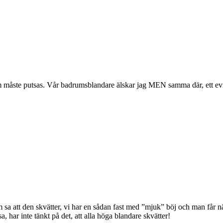
ste putsas. Vår badrumsblandare älskar jag MEN samma där, ett eviner
m sa att den skvätter, vi har en sådan fast med ”mjuk” böj och man får nä
, har inte tänkt på det, att alla höga blandare skvätter!