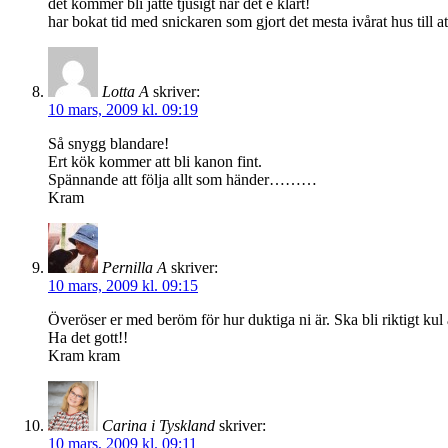
det kommer bli jätte tjusigt när det e klart!
har bokat tid med snickaren som gjort det mesta ivårat hus till 
Lotta A
skriver:
10 mars, 2009 kl. 09:19
Så snygg blandare!
Ert kök kommer att bli kanon fint.
Spännande att följa allt som händer………
Kram
Pernilla A
skriver:
10 mars, 2009 kl. 09:15
Överöser er med beröm för hur duktiga ni är. Ska bli riktigt kul a
Ha det gott!!
Kram kram
Carina i Tyskland
skriver:
10 mars, 2009 kl. 09:11