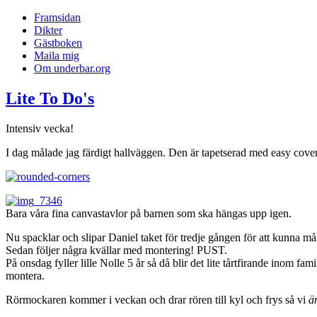
Framsidan
Dikter
Gästboken
Maila mig
Om underbar.org
Lite To Do's
Intensiv vecka!
I dag målade jag färdigt hallväggen. Den är tapetserad med easy cove
Bara våra fina canvastavlor på barnen som ska hängas upp igen.
Nu spacklar och slipar Daniel taket för tredje gången för att kunna må
Sedan följer några kvällar med montering! PUST.
På onsdag fyller lille Nolle 5 år så då blir det lite tårtfirande inom f
montera.
Rörmockaren kommer i veckan och drar rören till kyl och frys så vi
ä