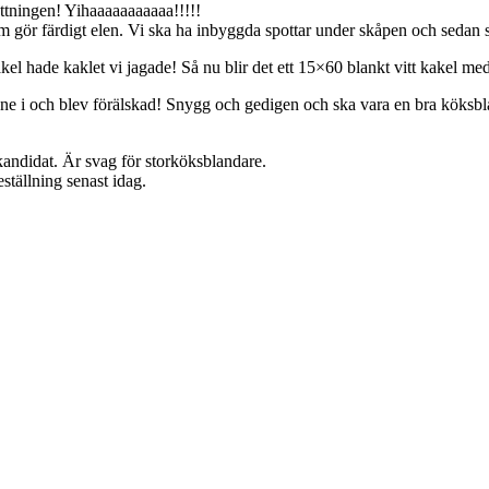
ttningen! Yihaaaaaaaaaaa!!!!!
som gör färdigt elen. Vi ska ha inbyggda spottar under skåpen och sedan s
hade kaklet vi jagade! Så nu blir det ett 15×60 blankt vitt kakel med v
nne i och blev förälskad! Snygg och gedigen och ska vara en bra köksbl
andidat. Är svag för storköksblandare.
ställning senast idag.