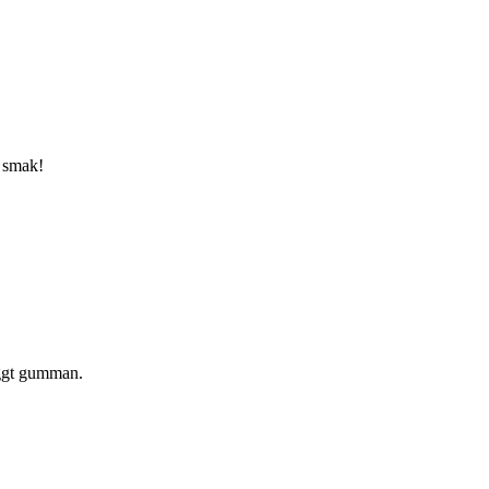
n smak!
yggt gumman.