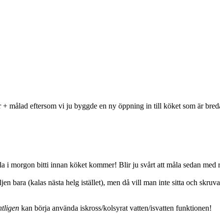
r + målad eftersom vi ju byggde en ny öppning in till köket som är bre
la i morgon bitti innan köket kommer! Blir ju svårt att måla sedan med r
amiljen bara (kalas nästa helg istället), men då vill man inte sitta och 
ntligen
kan börja använda iskross/kolsyrat vatten/isvatten funktionen!