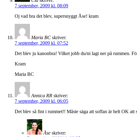
Cia
skriver:
7 september, 2009 kl. 08:09
Oj vad bra det blev, supersnyggt Åse! kram
Maria BC
skriver:
7 september, 2009 kl. 07:52
Det blev ju kanonbra! Vilket jobb du/ni lagt ner på rummen. För
Kram
Maria BC
Annica RR
skriver:
7 september, 2009 kl. 06:05
Det blev så fint i rummet!! Måste säga att soffan är helt OK att s
Åse
skriver: