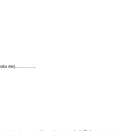
jag tänka mej…………..