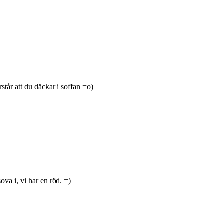
står att du däckar i soffan =o)
ova i, vi har en röd. =)