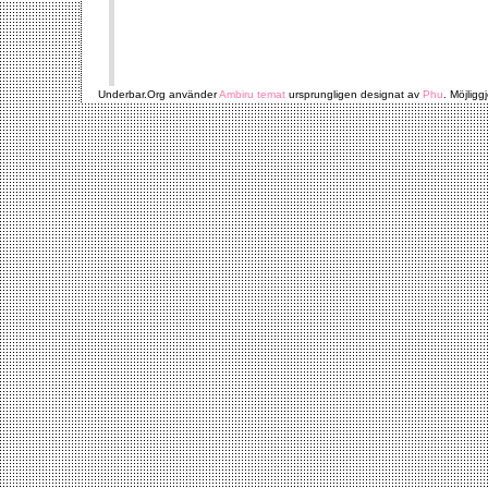
Underbar.Org använder
Ambiru temat
ursprungligen designat av
Phu
. Möjligg