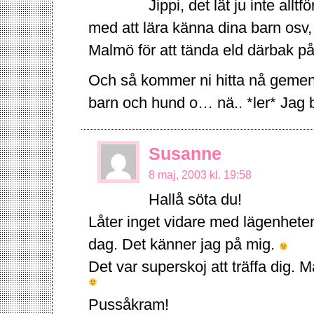
Jippi, det lät ju inte all
med att lära känna dina barn osv, 
Malmö för att tända eld därbak 
Och så kommer ni hitta nå gemen
barn och hund o… nä.. *ler* Jag 
Susanne
8 maj, 2003 kl. 19:58
Hallå söta du!
Låter inget vidare med lägenhe
dag. Det känner jag på mig.
Det var superskoj att träffa dig. 
Pussåkram!