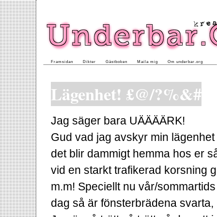
Framsidan
Dikter
Gästboken
Maila mig
Om underbar.org
Lägenhet! £@/?%&#
Jag säger bara UÄÄÄÄRK!
Gud vad jag avskyr min lägenhet o
det blir dammigt hemma hos er så
vid en starkt trafikerad korsning 
m.m! Speciellt nu vår/sommartids
dag så är fönsterbrädena svarta