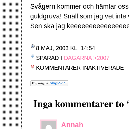
Svågern kommer och hämtar oss s
guldgruva! Snäll som jag vet inte 
Sen ska jag keeeeeeeeeeeeeeeee
8 MAJ, 2003 KL. 14:54
SPARAD I
DAGARNA >2007
FÖ
KOMMENTARER INAKTIVERADE
LÄ
£@/
%&
Inga kommentarer to
Annah