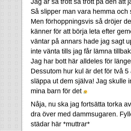
Jag är så trött så trött på den att j
Så slipper man vara hemma och s
Men förhoppningsvis så dröjer det 
känner för att börja leta efter g
väntar på annars hade jag sagt u
inte vänta tills jag får lämna till
Jag har bott här alldeles för länge
Dessutom hur kul är det för två 5 å
släppa ut dem själva! Jag skulle in
mina barn för det
Nåja, nu ska jag fortsätta torka 
dra över med dammsugaren. Fyll
städar här *muttrar*