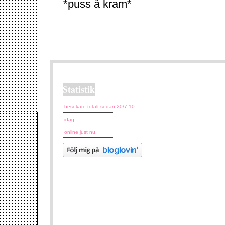
*puss å kram*
Statistik
besökare totalt sedan 20/7-10
idag.
online just nu.