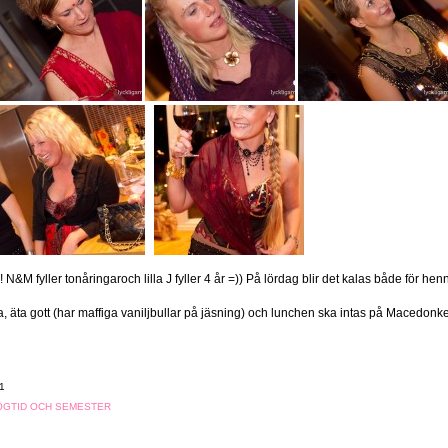
r! N&M fyller tonåringaroch lilla J fyller 4 år =)) På lördag blir det kalas både för 
 äta gott (har maffiga vaniljbullar på jäsning) och lunchen ska intas på Macedon
1
HÖGTID OCH SEMESTER