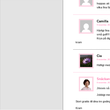
hoppas att 
vilka fina 
Camilla
9 november, 201
Härligt fin
små gull!!!!
Krya på dig
kram
Cia
8 november, 201
Häftigt med
Snäckan
8 november, 201
Jösses så v
Jobbigt me
Stort grattis till dina tre g
Kram