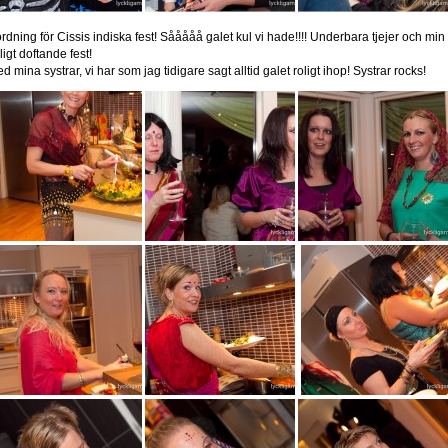
ordning för Cissis indiska fest! Sååååå galet kul vi hade!!!! Underbara tjejer och min 
igt doftande fest!
d mina systrar, vi har som jag tidigare sagt alltid galet roligt ihop! Systrar rocks!