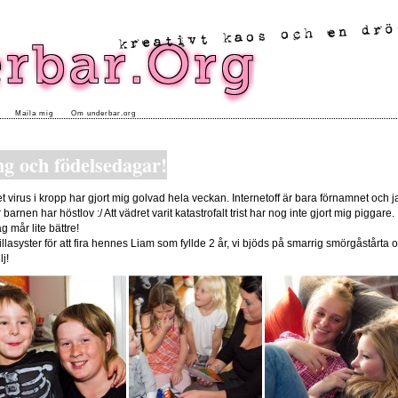
Maila mig
Om underbar.org
ng och födelsedagar!
et virus i kropp har gjort mig golvad hela veckan. Internetoff är bara förnamnet och ja
arnen har höstlov :/ Att vädret varit katastrofalt trist har nog inte gjort mig piggare.
g mår lite bättre!
 lillasyster för att fira hennes Liam som fyllde 2 år, vi bjöds på smarrig smörgåstårt
j!