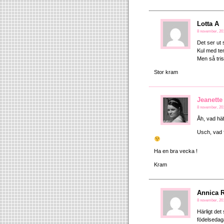
Lotta A
8 november, 201
Det ser ut
Kul med tem
Men så tris
Stor kram
Jeanette
8 november, 201
Åh, vad häf
Usch, vad f
Ha en bra vecka !
Kram
Annica 
8 november, 201
Härligt det
födelsedaga