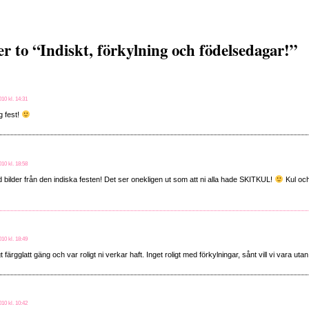
 to “Indiskt, förkylning och födelsedagar!”
10 kl. 14:31
g fest!
10 kl. 18:58
bilder från den indiska festen! Det ser onekligen ut som att ni alla hade SKITKUL!
Kul och
10 kl. 18:49
gt färgglatt gäng och var roligt ni verkar haft. Inget roligt med förkylningar, sånt vill vi vara utan
10 kl. 10:42