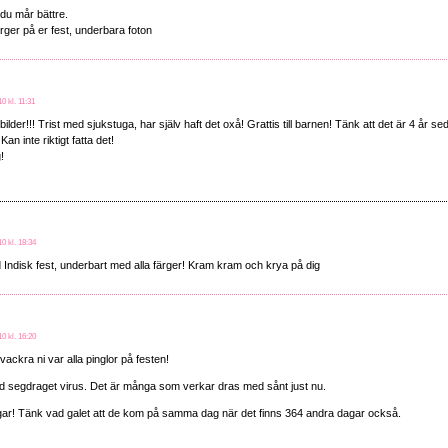
du mår bättre.
färger på er fest, underbara foton
0 kl. 11:31
a bilder!!! Trist med sjukstuga, har själv haft det oxå! Grattis till barnen! Tänk att det är 4 år
 Kan inte riktigt fatta det!
!
0 kl. 18:34
 Indisk fest, underbart med alla färger! Kram kram och krya på dig
0 kl. 16:20
ackra ni var alla pinglor på festen!
d segdraget virus. Det är många som verkar dras med sånt just nu.
odingar! Tänk vad galet att de kom på samma dag när det finns 364 andra dagar också.