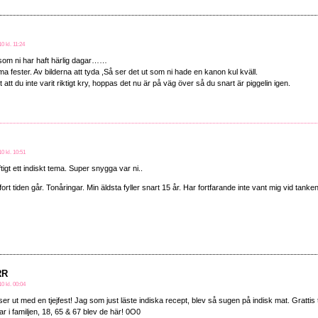
0 kl. 11:24
 som ni har haft härlig dagar……
a fester. Av bilderna att tyda ,Så ser det ut som ni hade en kanon kul kväll.
t att du inte varit riktigt kry, hoppas det nu är på väg över så du snart är piggelin igen.
0 kl. 10:51
tigt ett indiskt tema. Super snygga var ni..
ort tiden går. Tonåringar. Min äldsta fyller snart 15 år. Har fortfarande inte vant mig vid tanke
RR
0 kl. 00:04
 ser ut med en tjejfest! Jag som just läste indiska recept, blev så sugen på indisk mat. Grattis til
r i familjen, 18, 65 & 67 blev de här! 0O0