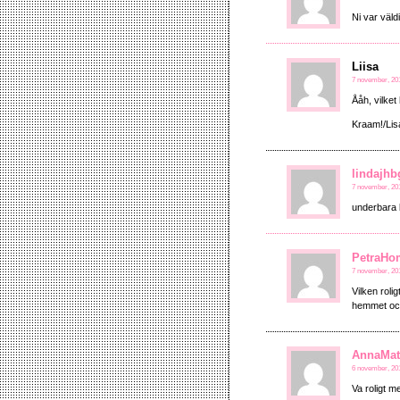
Ni var väld
Liisa
7 november, 201
Ååh, vilket
Kraam!/Lis
lindajhb
7 november, 201
underbara b
PetraHo
7 november, 201
Vilken roli
hemmet och 
AnnaMat
6 november, 201
Va roligt m