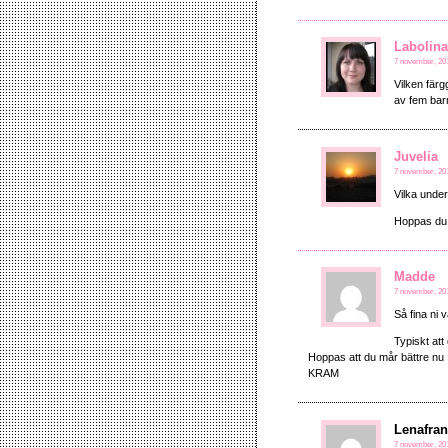
Labolin
7 november, 201
Vilken färgg
av fem ba
Juvelia
7 november, 201
Vilka under
Hoppas du 
Madde
7 november, 201
Så fina ni 
Typiskt att
Hoppas att du mår bättre nu
KRAM
Lenafra
7 november, 201