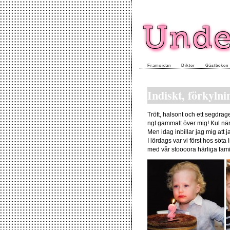
Framsidan
Dikter
Gästboken
Indiskt, förkylni
Trött, halsont och ett segdrag
ngt gammalt över mig! Kul när b
Men idag inbillar jag mig att ja
I lördags var vi först hos söta
med vår stoooora härliga famil