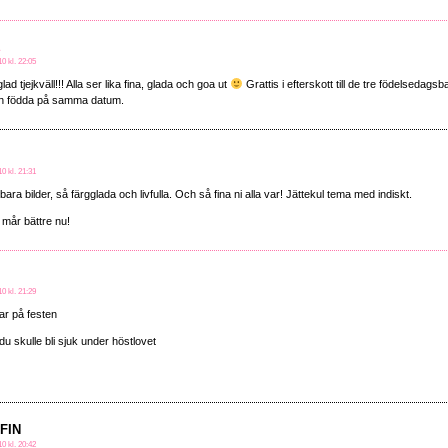
a
0 kl. 22:05
lad tjejkväll!!! Alla ser lika fina, glada och goa ut
Grattis i efterskott till de tre födelsedagsb
rn födda på samma datum.
0 kl. 21:31
bara bilder, så färgglada och livfulla. Och så fina ni alla var! Jättekul tema med indiskt.
mår bättre nu!
0 kl. 21:29
var på festen
 du skulle bli sjuk under höstlovet
nFIN
0 kl. 20:42