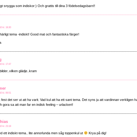
igt snygga som indiskor:) Och grattis till dina 3 födelsedagsbarn!!
0 kl. 18:30
 härligt tema -indiskt! Good mat och fantastiska färger!
a
g
0 kl. 17:47
ilder..vilken glädje..kram
mer
0 kl. 06:51
gt fest det ser ut att ha varit. Vad kul att ha ett sant tema. Det syns ju att vardinnan verkligen 
gora sa att man far en indisk feeling – urlackert!
hias
0 kl. 23:18
ed ett indiskt-tema.. lite annorlunda men såg toppenkul ut
Krya på dig!