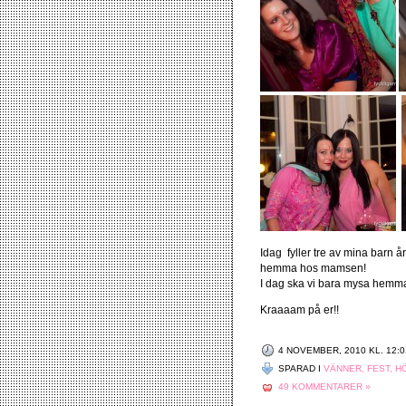
Idag fyller tre av mina barn å
hemma hos mamsen!
I dag ska vi bara mysa hemma,
Kraaaam på er!!
4 NOVEMBER, 2010 KL. 12:0
SPARAD I
VÄNNER, FEST, 
49 KOMMENTARER »