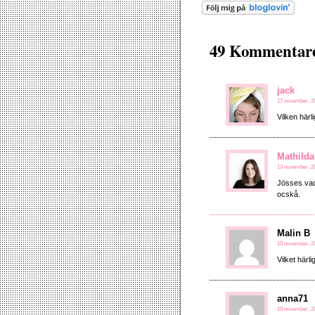
49 Kommentarer
jack
17 november, 20
Vilken härli
Mathilda
13 november, 20
Jösses vad 
ocskå.
Malin B
10 november, 20
Vilket härli
anna71
10 november, 20