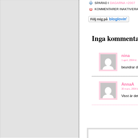
SPARAD I
DAGARNA >2007
KOMMENTARER INAKTIVER
Inga kommentare
nina
1 april, 2004 kl.
beundrar di
AnnaA
30 mars, 2004 k
Visst är d