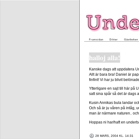
Framsidan
Dikter
Gästboken
halloj alla!
Kanske dags att uppdatera Unde
Allt är bara bra! Daniel är pa
finfint! Vi har ju blivit belö
Ytterligare en sajt till här 
satt sina spår så det är dags at
Kusin Annikas bula landar ock
Och så är ju våren på intåg, uu
man är närmare naturen.. oc
Hoppas ni har/haft en underb
28 MARS, 2004 KL. 14:31