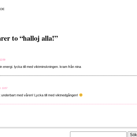
FÖR
ADE
HALLOJ
ALLA!
r to “halloj alla!”
 12:59
n energi. lycka till med viktminskningen. kram från nina
l. 13:57
et underbart med våren! Lycka till med viktnedgången!
Sök