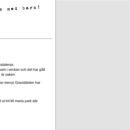
ppdateras.
nsam i veckan och det har gått
n är vaken.
ter meny) Graviditeten har
ut hit till maria park där