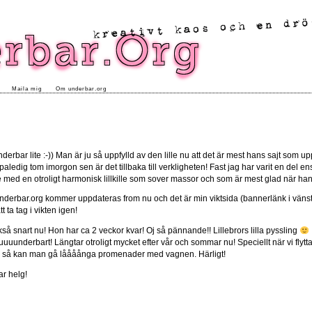
Maila mig
Om underbar.org
rbar lite :-)) Man är ju så uppfylld av den lille nu att det är mest hans sajt som u
ppaledig tom imorgon sen är det tillbaka till verkligheten! Fast jag har varit en del e
nade med en otroligt harmonisk lillkille som sover massor och som är mest glad när ha
på Underbar.org kommer uppdateras from nu och det är min viktsida (bannerlänk i väns
t ta tag i vikten igen!
så snart nu! Hon har ca 2 veckor kvar! Oj så pännande!! Lillebrors lilla pyssling
uuunderbart! Längtar otroligt mycket efter vår och sommar nu! Speciellt när vi flyttat 
h så kan man gå låååånga promenader med vagnen. Härligt!
ar helg!