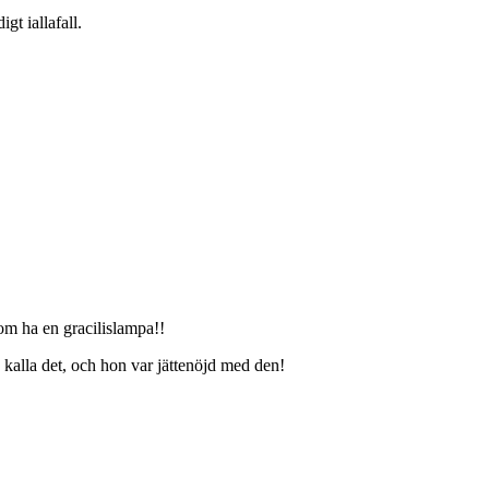
gt iallafall.
tom ha en gracilislampa!!
 kalla det, och hon var jättenöjd med den!