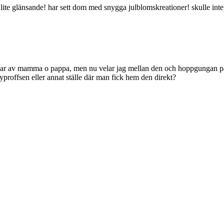
nt lite glänsande! har sett dom med snygga julblomskreationer! skulle inte
gar av mamma o pappa, men nu velar jag mellan den och hoppgungan på s
yproffsen eller annat ställe där man fick hem den direkt?