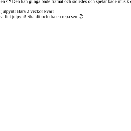
i den 🙂 Den kan gunga både framåt och sidledes och spelar både musik 
at julpynt! Bara 2 veckor kvar!
a fint julpynt! Ska dit och dra en repa sen 🙂