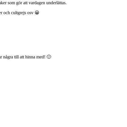
ker som gör att vardagen underlättas.
ner och cultgrejs osv 😀
ar några till att hinna med! 🙂