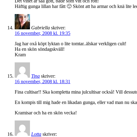
Det vinet är såå gott, både som vitt och rött!
Häftig gunga lillan har fått 🙂 Skönt att ha armar och knä lite ledi
Gabriella
skriver:
16 november, 2008 kl. 19:35
Jag har oxå köpt lyktan o lite tomtar..älskar verkligen cult!
Ha en skön söndagskväll!
Kram
Tina
skriver:
16 november, 2008 kl. 18:31
Fina cultisar!! Ska kompletta mina julcultisar också! Vill dessu
En kompis till mig hade en likadan gunga, eller vad man nu ska
Kramisar och ha en skön vecka!
Lotta
skriver: