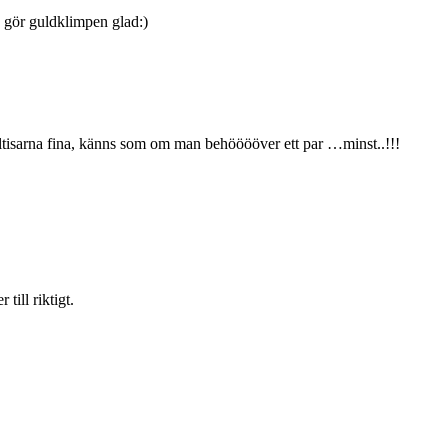
h gör guldklimpen glad:)
cultisarna fina, känns som om man behööööver ett par …minst..!!!
till riktigt.