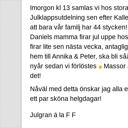
Imorgon kl 13 samlas vi hos stora
Julklappsutdelning sen efter Kal
att bara vår familj har 44 stycken
Daniels mamma firar jul uppe hos 
firar lite sen nästa vecka, antag
hem till Annika & Peter, ska bli 
nyår sedan vi förlöstes
Massor a
det!
Nåväl med detta önskar jag alla e
ett par sköna helgdagar!
Julgran á la F F