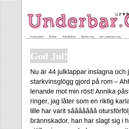
Framsidan
Dikter
Gästboken
Maila mig
Om underbar.org
God Jul!
Nu är 44 julklappar inslagna och j
starkvinsglögg gjord på rom – Ahhh
lenande mot min röst! Annika påstå
ringer, jag låter som en riktig karl
lille har varit sååååååå otursförfö
brännskador, han har slagt sig i 