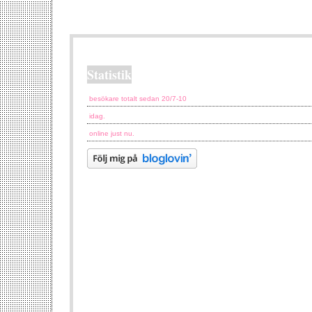
Statistik
besökare totalt sedan 20/7-10
idag.
online just nu.