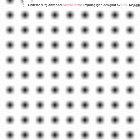
Underbar.Org använder
Ambiru temat
ursprungligen designat av
Phu
. Möjligg