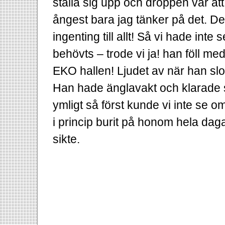
ställa sig upp och droppen var att 
ångest bara jag tänker på det. De
ingenting till allt! Så vi hade int
behövts – trode vi ja! han föll me
EKO hallen! Ljudet av när han slo
Han hade änglavakt och klarade s
ymligt så först kunde vi inte se om
i princip burit på honom hela dag
sikte.