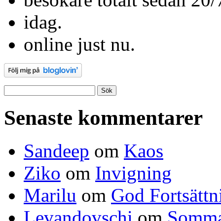
idag.
online just nu.
Sök
efter:
Senaste kommentarer
Sandeep
om
Kaos
Ziko
om
Invigning
Marilu
om
God Fortsättn
Levandovschi
om
Somma