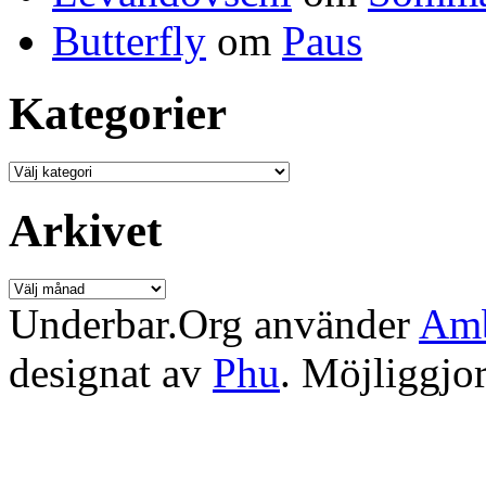
Butterfly
om
Paus
Kategorier
Kategorier
Arkivet
Arkivet
Underbar.Org använder
Amb
designat av
Phu
. Möjliggjo