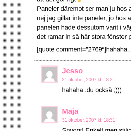
Paneler däremot ser man ju hos a
nej jag gillar inte paneler, jo ho
panelen hade dessutom varit i väg
det ramar in så här stora fönster p
[quote comment=”2769″]hahaha..d
Jesso
31 oktober, 2007 kl. 18:31
hahaha..du också ;)))
Maja
31 oktober, 2007 kl. 18:31
Snyggt! Enkelt men stilig