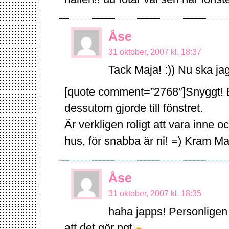
Åse
31 oktober, 2007 kl. 18:37
Tack Maja! :)) Nu ska jag
[quote comment=”2768″]Snyggt! Enk
dessutom gjorde till fönstret.
Är verkligen roligt att vara inne o
hus, för snabba är ni! =) Kram Ma
Åse
31 oktober, 2007 kl. 18:35
haha japps! Personligen h
att det gör ngt