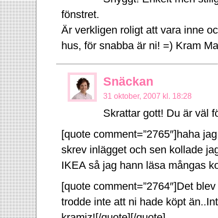
fönstret.
Är verkligen roligt att vara inne o
hus, för snabba är ni! =) Kram Ma
Snäckan
31 oktober, 2007 kl. 18:28
Skrattar gott! Du är väl f
[quote comment=”2765″]haha jag 
skrev inlägget och sen kollade ja
IKEA så jag hann läsa mångas 
[quote comment=”2764″]Det blev 
trodde inte att ni hade köpt än..Int
kramiz![/quote][/quote]