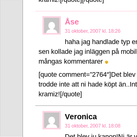
Åse
31 oktober, 2007 kl. 18:26
haha jag handlade typ en
sen kollade jag inläggen på mobi
mångas kommentarer
[quote comment=”2764″]Det blev 
trodde inte att ni hade köpt än..Int
kramiz![/quote]
Veronica
31 oktober, 2007 kl. 18:08
Det blev ju kanon!Ni är v