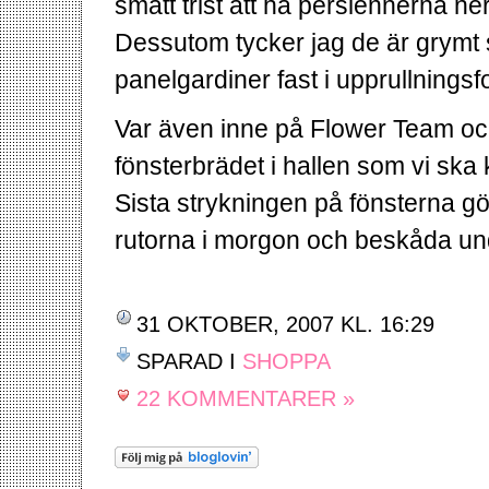
smått trist att ha persiennerna ne
Dessutom tycker jag de är grymt 
panelgardiner fast i upprullnings
Var även inne på Flower Team och k
fönsterbrädet i hallen som vi ska
Sista strykningen på fönsterna gör
rutorna i morgon och beskåda un
31 OKTOBER, 2007 KL. 16:29
SPARAD I
SHOPPA
22 KOMMENTARER »