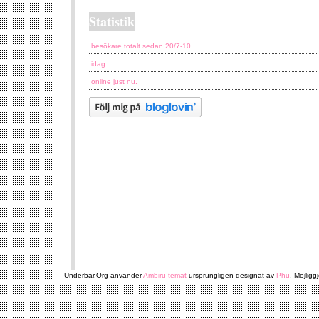
Statistik
besökare totalt sedan 20/7-10
idag.
online just nu.
Underbar.Org använder
Ambiru temat
ursprungligen designat av
Phu
. Möjligg