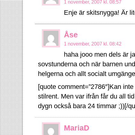
1 november, 2007 kl. 08:57
Enje är skitsnygga! Är li
Åse
1 november, 2007 kl. 08:42
haha jooo men dels är j
sovstunderna och när barnen under
helgerna och allt socialt umgänge h
[quote comment=”2786″]Kan inte 
stilrent. Men var ifrån får du all ti
dygn också bara 24 timmar ;))[/qu
MariaD