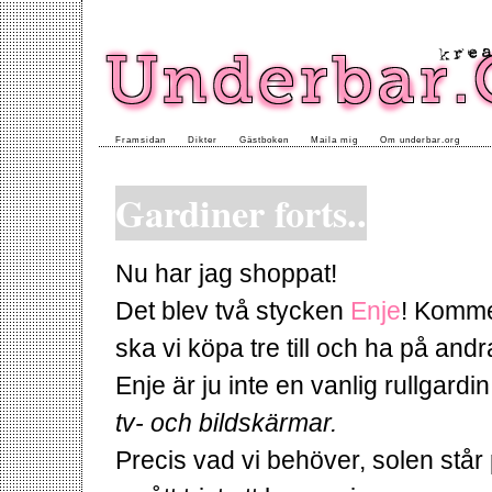
Framsidan
Dikter
Gästboken
Maila mig
Om underbar.org
Gardiner forts..
Nu har jag shoppat!
Det blev två stycken
Enje
! Komme
ska vi köpa tre till och ha på andr
Enje är ju inte en vanlig rullgardi
tv- och bildskärmar.
Precis vad vi behöver, solen står