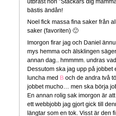
utbrast hon ”Stackars dig mamma!
bästis ändån!
Noel fick massa fina saker från a
saker (favoriten) 🙂
Imorgon firar jag och Daniel änn
mys hemma och älsklingen säger at
annan dag.. hmmmm. undras vad 
Dessutom ska jag upp på jobbet 
luncha med
B
och de andra två tö
jobbet mucho… men ska börja jobb
En annan rolig sak imorgon är a
ett webbjobb jag gjort gick till de
längtar som en tok. Visst är den fi