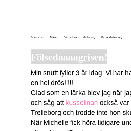
Framsidan
Dikter
Gästboken
Maila mig
Om underbar.org
Fölsedaaaagrisen!
Min snutt fyller 3 år idag! Vi har 
en hel drös!!!!!
Glad som en lärka blev jag när j
och såg att
kusselinan
också var 
Trelleborg och trodde inte hon s
När Michelle fick höra tidigare u