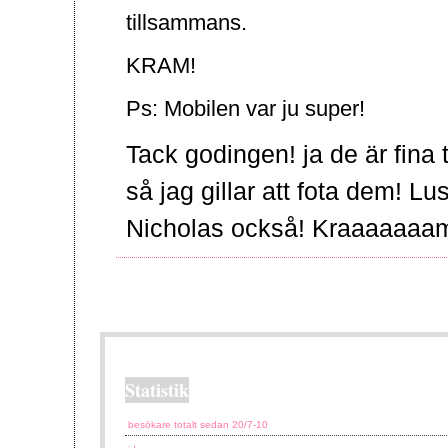
tillsammans.
KRAM!
Ps: Mobilen var ju super!
Tack godingen! ja de är fina t
så jag gillar att fota dem! Lust
Nicholas också! Kraaaaaaa
Statistik
besökare totalt sedan 20/7-10