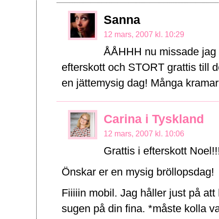
Sanna
12 mars, 2007 kl. 10:29
ÅÅHHH nu missade jag 
efterskott och STORT grattis till d
en jättemysig dag! Många kramar
Carina i Tyskland
12 mars, 2007 kl. 10:06
Grattis i efterskott Noel!
Önskar er en mysig bröllopsdag!
Fiiiiin mobil. Jag håller just på att
sugen på din fina. *måste kolla v