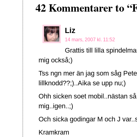
42 Kommentarer to “F
Liz
14 mars, 2007 kl. 11:52
Grattis till lilla spindel
mig också;)
Tss ngn mer än jag som såg Pete
lillknodd??;)..Aika se upp nu;)
Ohh sicken soet mobil..nästan så 
mig..igen..;)
Och sicka godingar M och J var..
Kramkram