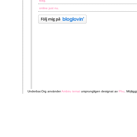
idag.
online just nu.
Underbar.Org använder
Ambiru temat
ursprungligen designat av
Phu
. Möjligg