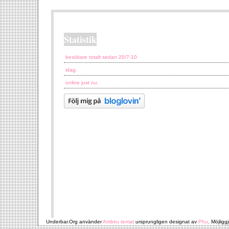
Statistik
besökare totalt sedan 20/7-10
idag.
online just nu.
Underbar.Org använder
Ambiru temat
ursprungligen designat av
Phu
. Möjligg