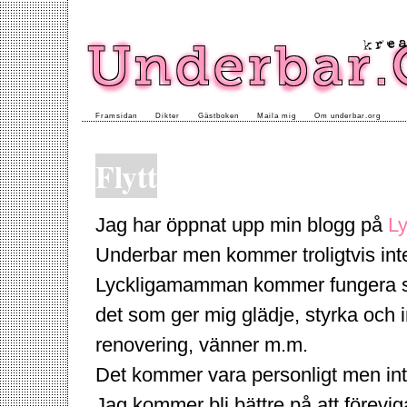
Framsidan
Dikter
Gästboken
Maila mig
Om underbar.org
Flytt
Jag har öppnat upp min blogg på
L
Underbar men kommer troligtvis inte
Lyckligamamman kommer fungera som et
det som ger mig glädje, styrka och i
renovering, vänner m.m.
Det kommer vara personligt men inte
Jag kommer bli bättre på att förevig