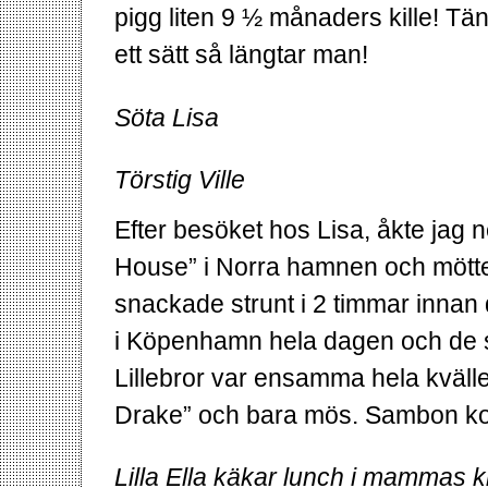
pigg liten 9 ½ månaders kille! Tä
ett sätt så längtar man!
Söta Lisa
Törstig Ville
Efter besöket hos Lisa, åkte jag ne
House” i Norra hamnen och mötte u
snackade strunt i 2 timmar innan 
i Köpenhamn hela dagen och de s
Lillebror var ensamma hela kvälle
Drake” och bara mös. Sambon kom
Lilla Ella käkar lunch i mammas 