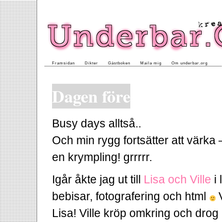
Framsidan
Dikter
Gästboken
Maila mig
Om underbar.org
Dagen före
Busy days alltså..
Och min rygg fortsätter att värka 
en krympling! grrrrr.
Igår åkte jag ut till
Lisa och Ville
i 
bebisar, fotografering och html
V
Lisa! Ville kröp omkring och drog