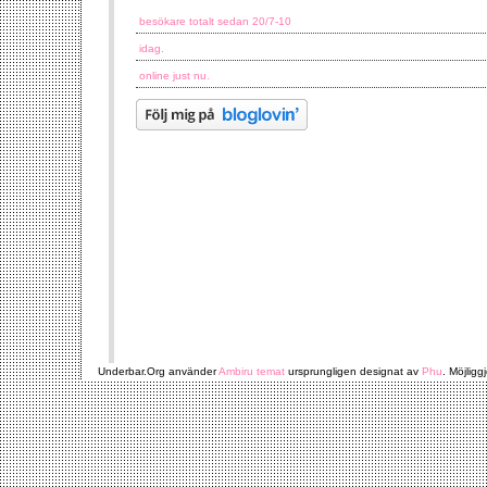
besökare totalt sedan 20/7-10
idag.
online just nu.
Underbar.Org använder
Ambiru temat
ursprungligen designat av
Phu
. Möjligg