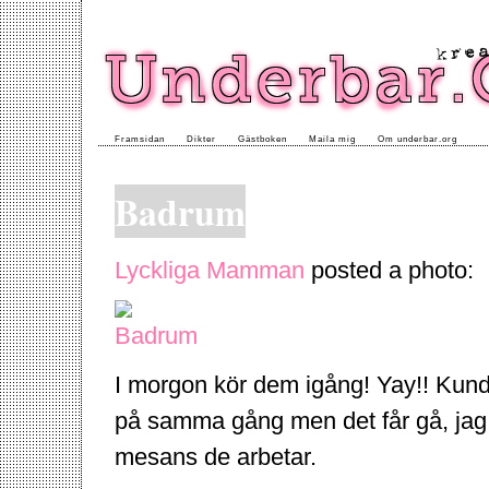
Framsidan
Dikter
Gästboken
Maila mig
Om underbar.org
Badrum
Lyckliga Mamman
posted a photo:
I morgon kör dem igång! Yay!! Kunde
på samma gång men det får gå, jag 
mesans de arbetar.