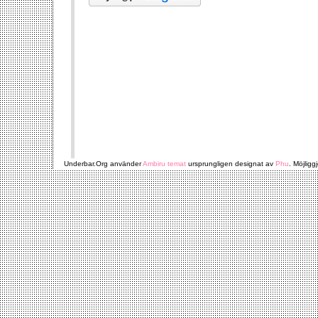
Underbar.Org använder
Ambiru temat
ursprungligen designat av
Phu
. Möjligg