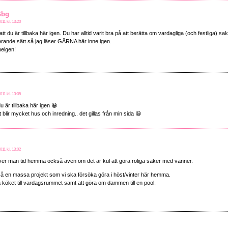
Gbg
011 kl. 13:20
 att du är tillbaka här igen. Du har alltid varit bra på att berätta om vardagliga (och festliga) sa
rande sätt så jag läser GÄRNA här inne igen.
 helgen!
011 kl. 13:05
du är tillbaka här igen 😀
blir mycket hus och inredning.. det gillas från min sida 😀
011 kl. 13:02
ver man tid hemma också även om det är kul att göra roliga saker med vänner.
så en massa projekt som vi ska försöka göra i höst/vinter här hemma.
tta köket till vardagsrummet samt att göra om dammen till en pool.