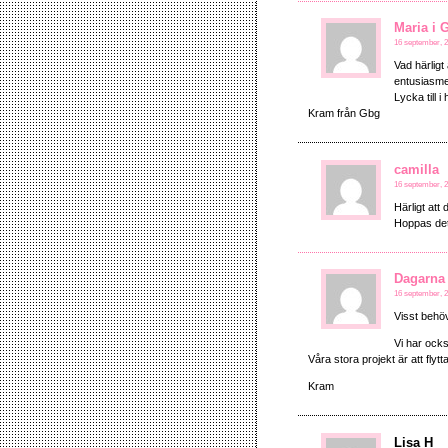
Maria i 
16 september, 2
Vad härligt
entusiasme
Lycka till i
Kram från Gbg
camilla
16 september, 2
Härligt att 
Hoppas det 
Dagarna
16 september, 2
Visst behö
Vi har ock
Våra stora projekt är att fly
Kram
Lisa H