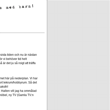
 sista tiden och nu är nästan
r vi behöver tid helt
r det ju så roigt att träffa
mmet här på nederplan. Vi har
tort lekrum/hobbyrum. Så det
ksfri!
. Hallen vill jag ha ommålad
tv möbel, ny TV (Gamla TV:n