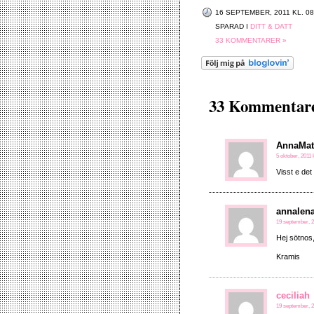
16 SEPTEMBER, 2011 KL. 08
SPARAD I
DITT & DATT
33 KOMMENTARER »
33 Kommentare
AnnaMat
5 oktober, 2011 
Visst e de
annalen
19 september, 2
Hej sötnos,
Kramis
ceciliah
19 september, 2