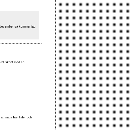
 i december så kommer jag
a bli skönt med en
t sätta fast lister och