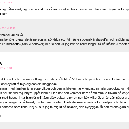
011 kl. 12:17
a jag håller med, jag fixar inte att ha så mkt inbokat, blir stressad och behöver utrymme för 
 Hur?
, 2011 kl. 12:24
 menar du nu 😉
rna behövs bytas, de är nersuttna, söndriga etc. Vi måste spoegelvända soffan och möblemang
d en hörnsoffa (som vi behöver) och sedan vill jag inte ha brunt längre så då måste vi tapets
 A
11 kl. 11:58
till korset och erkänner att jag mestadels hållt till på 56 kilo och glömt bort denna fantastisk
u en fröjd att få följa dig och ditt bloggande.
mans med familjen är ju superviktigt och denna hösten har vi endast en helg uppbokad och de
an har sitt företag inhyrt uppåt landet. Och när han kommer hem så vill man ta tillvara på var
ed huset ni har framför er!!! Jag själv suktar efter ett nytt kök vilket även är vårt nästa proje
 lägga pengarna på huset, förutom en ny altan. Båda delarna är viktiga för familjen och det är väl
e sakerna som finns. Nej nu ska jag ta mig ut på altanen, den nybyggda 😉 och föröka göra allt
!!!