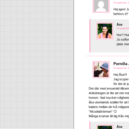
16 september, 2
Hej igen! J
behövs d?
Åse
16 september
Hur? Hur
Jo soffo
plats me
Pernilla
16 september, 20
Hej Åse!!!
Jag kryper 
för det är j
Det där med ensamtid tillsam
Anledningen är lite att min m
honom. Vad mycket roligheter m
åka utomlands istället för att
balans mellan de två roligast
”Alcudiabrännan” 🙂
Många kramar till dig från mig
Åse