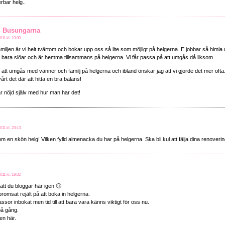
rbar helg..
h Busungarna
011 kl. 10:30
amiljen är vi helt tvärtom och bokar upp oss så lite som möjligt på helgerna. E jobbar så himla
t bara slöar och är hemma tillsammans på helgerna. Vi får passa på att umgås då liksom.
igt att umgås med vänner och familj på helgerna och ibland önskar jag att vi gjorde det mer ofta.
rt det där att hitta en bra balans!
nöjd själv med hur man har det!
011 kl. 23:13
om en skön helg! Vilken fylld almenacka du har på helgerna. Ska bli kul att fälja dina renoveri
011 kl. 19:02
att du bloggar här igen 🙂
bromsat rejält på att boka in helgerna.
sor inbokat men tid till att bara vara känns viktigt för oss nu.
å gång.
en här.