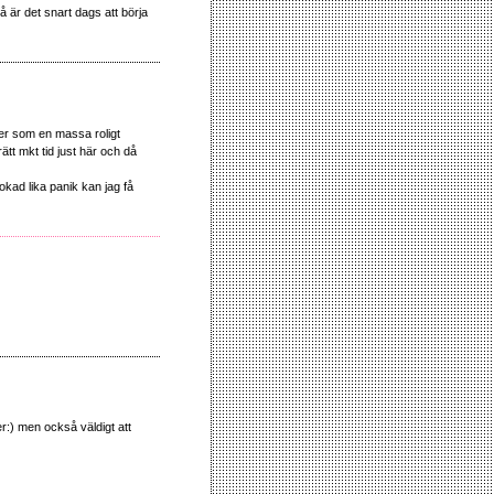
å är det snart dags att börja
åter som en massa roligt
tt mkt tid just här och då
okad lika panik kan jag få
er:) men också väldigt att