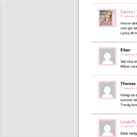
Carina i
17 september, 2
Imorse tän
som gör at
Lycka till m
Ettan
17 september, 2
Vad skoj at
Måste vara 
Therese
17 september, 2
Härligt att
kommer bli s
Trevlig for
Linda76
17 september, 20
Både härlig