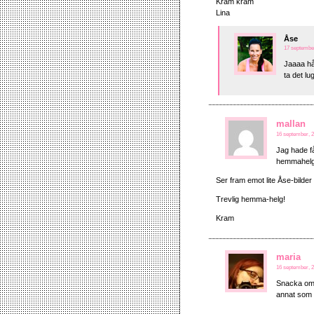
Kram kram
Lina
Åse
17 september
Jaaaa hå
ta det l
mallan
16 september, 2
Jag hade få
hemmahelg 
Ser fram emot lite Åse-bilde
Trevlig hemma-helg!
Kram
maria
16 september, 2
Snacka om f
annat som 