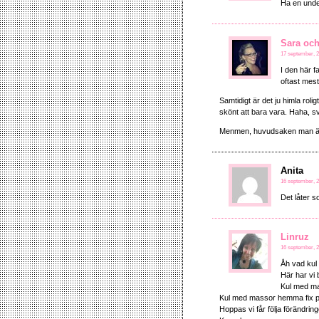
Ha en unde
Sara oc
17 september, 2
I den här f
oftast mes
Samtidigt är det ju himla rol
skönt att bara vara. Haha, svå
Menmen, huvudsaken man är 
Anita
16 september, 2
Det låter s
Linruz
16 september, 2
Åh vad kul 
Här har vi 
Kul med mas
Kul med massor hemma fix p
Hoppas vi får följa förändring