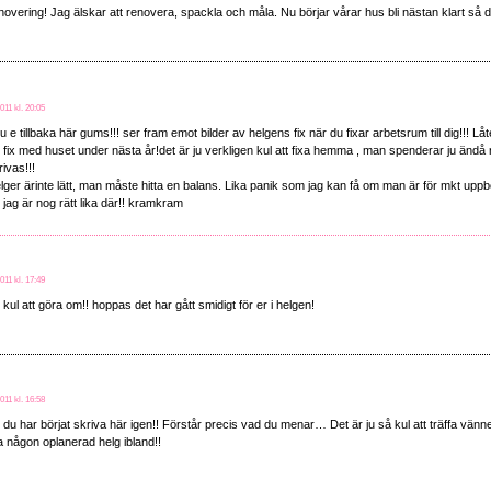
overing! Jag älskar att renovera, spackla och måla. Nu börjar vårar hus bli nästan klart så d
011 kl. 20:05
du e tillbaka här gums!!! ser fram emot bilder av helgens fix när du fixar arbetsrum till dig!!! L
ix med huset under nästa år!det är ju verkligen kul att fixa hemma , man spenderar ju ändå rä
rivas!!!
ger ärinte lätt, man måste hitta en balans. Lika panik som jag kan få om man är för mkt uppb
 jag är nog rätt lika där!! kramkram
011 kl. 17:49
t kul att göra om!! hoppas det har gått smidigt för er i helgen!
011 kl. 16:58
tt du har börjat skriva här igen!! Förstår precis vad du menar… Det är ju så kul att träffa vänn
a någon oplanerad helg ibland!!