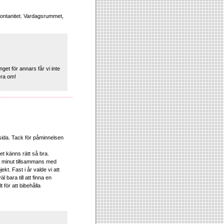
spontanitet. Vardagsrummet,
et för annars får vi inte
era om!
a sida. Tack för påminnelsen
t känns rätt så bra.
je minut tillsammans med
kt. Fast i år valde vi att
 bara till att finna en
 för att bibehålla