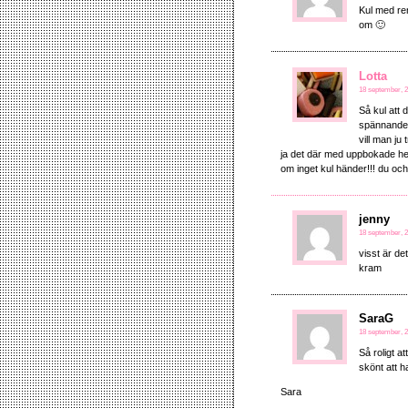
Kul med ren
om 🙂
Lotta
18 september, 2
Så kul att 
spännande f
vill man ju t
ja det där med uppbokade hel
om inget kul händer!!! du och
jenny
18 september, 2
visst är de
kram
SaraG
18 september, 2
Så roligt a
skönt att h
Sara