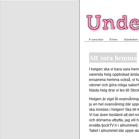
Framsidan
Dikter
Gästboken
Att vara hemma
I helgen ska vi bara vara hemm
varenda helg uppbokad ända ti
ensamma hemma också, vi har ju
vänner och göra roliga saker!
Nästa helg drar vi tex till St
Helgen är vigd åt ovanvåninge
ju en hel ovanvåning där uppe
ska inredas i helgen! Ska bli
Vi har även bestämt att det n
och dörrarna utbytta, jag vill
ersätta tjockTV:n i allrummet)
Taket i allrummet där uppe ska