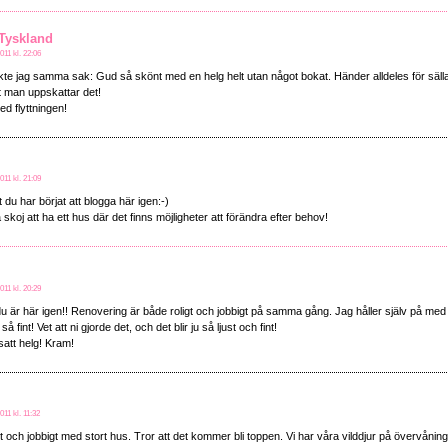
 Tyskland
011 kl. 22:06
kte jag samma sak: Gud så skönt med en helg helt utan något bokat. Händer alldeles för säll
t man uppskattar det!
ed flyttningen!
011 kl. 21:09
t du har börjat att blogga här igen:-)
skoj att ha ett hus där det finns möjligheter att förändra efter behov!
011 kl. 20:29
 du är här igen!! Renovering är både roligt och jobbigt på samma gång. Jag håller själv på med 
å fint! Vet att ni gjorde det, och det blir ju så ljust och fint!
tsatt helg! Kram!
11 kl. 11:32
t och jobbigt med stort hus. Tror att det kommer bli toppen. Vi har våra vilddjur på övervånin