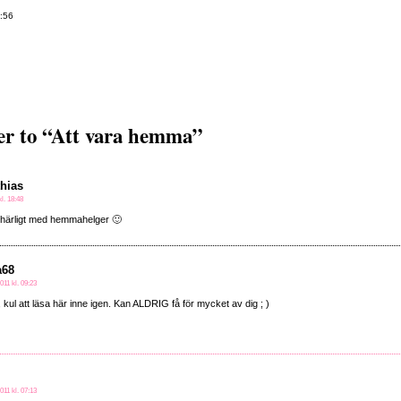
:56
r to “Att vara hemma”
hias
kl. 18:48
t härligt med hemmahelger 🙂
a68
011 kl. 09:23
 kul att läsa här inne igen. Kan ALDRIG få för mycket av dig ; )
011 kl. 07:13