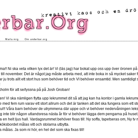
Maila mig
Om underbar.org
a!! Ni ska veta vilken lyx det är! Vi (läs jag) har bokat upp oss upp över öronen på
ll november. Det är något jag måste arbeta med, att inte boka in så mycket saker fö
 trots allt ett stort hus som behöver tid och VI behöver ensamtid. Men samtidigt så ä
!
ockholm för att se/lyssna på på Josh Groban!
n! Vi ska nämligen flytta upp lekrummet dit så att jag kan ha kontor i gamla lekru
 med fem rum varav ett stort allrum och det är tanken att det ska fungera som ett s
 kul!! Våra barn behöver de utrymmena där uppe och vi behöver nedervåningen leksa
og inte blir någon utlandsresa nästa år för vi behöver lägga dem pengarna på huset
 ha en helt ljus hall. Vardagsrummet behöver fixas till: Ny soffa, tapetseras om, Ny 
 köksbordet målas vitt och stolarna utbytta.
 målas. Ja som ni hör, en hel del som ska fixas till!