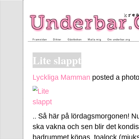
Framsidan
Dikter
Gästboken
Maila mig
Om underbar.org
Lite slappt
Lyckliga Mamman
posted a photo
.. Så här på lördagsmorgonen! Nu 
ska vakna och sen blir det kondisfr
badrummet köpas, toalock (mjuks