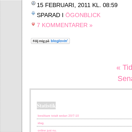
15 FEBRUARI, 2011 KL. 08:59
SPARAD I
ÖGONBLICK
7 KOMMENTARER »
« Ti
Sena
Statistik
besökare totalt sedan 20/7-10
idag.
online just nu.