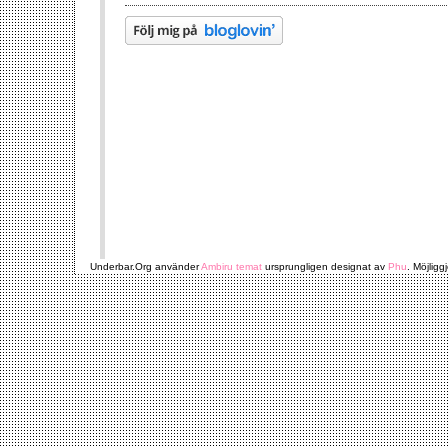
Underbar.Org använder
Ambiru temat
ursprungligen designat av
Phu
. Möjligg