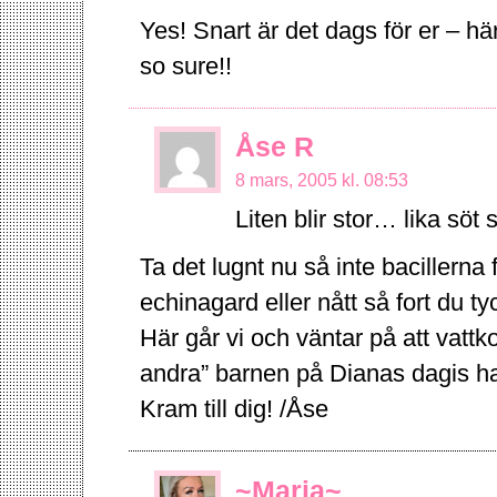
Yes! Snart är det dags för er – hä
so sure!!
Åse R
8 mars, 2005 kl. 08:53
Liten blir stor… lika sö
Ta det lugnt nu så inte bacillerna 
echinagard eller nått så fort du ty
Här går vi och väntar på att vattk
andra” barnen på Dianas dagis h
Kram till dig! /Åse
~Maria~