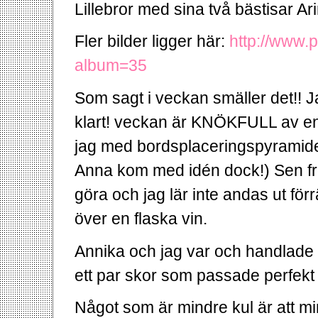
Lillebror med sina två bästisar A
Fler bilder ligger här:
http://www.
album=35
Som sagt i veckan smäller det!! J
klart! veckan är KNÖKFULL av en
jag med bordsplaceringspyramidern
Anna kom med idén dock!) Sen fr
göra och jag lär inte andas ut f
över en flaska vin.
Annika och jag var och handlade he
ett par skor som passade perfekt t
Något som är mindre kul är att mi