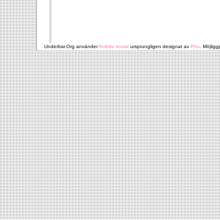
Underbar.Org använder
Ambiru temat
ursprungligen designat av
Phu
. Möjligg