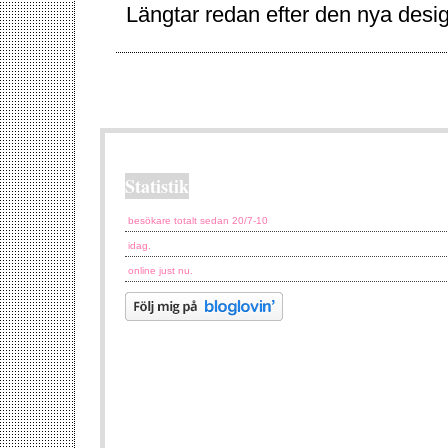
Längtar redan efter den nya desi
Statistik
besökare totalt sedan 20/7-10
idag.
online just nu.