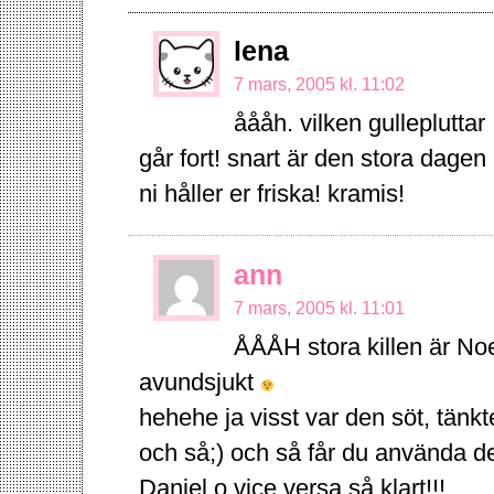
lena
7 mars, 2005 kl. 11:02
åååh. vilken gullepluttar :
går fort! snart är den stora dagen
ni håller er friska! kramis!
ann
7 mars, 2005 kl. 11:01
ÅÅÅH stora killen är Noel
avundsjukt
hehehe ja visst var den söt, tänkt
och så;) och så får du använda den 
Daniel o vice versa så klart!!!