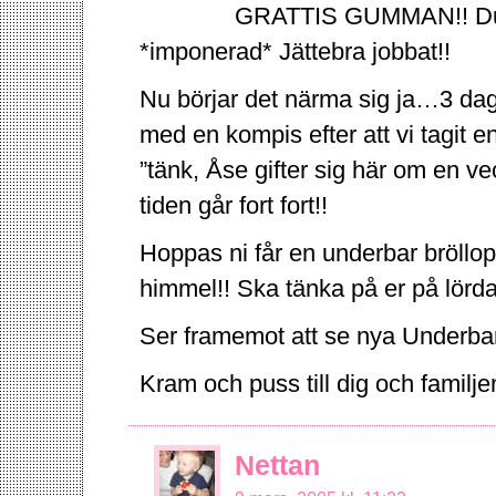
GRATTIS GUMMAN!! Du är
*imponerad* Jättebra jobbat!!
Nu börjar det närma sig ja…3 daga
med en kompis efter att vi tagit e
”tänk, Åse gifter sig här om en v
tiden går fort fort!!
Hoppas ni får en underbar bröllo
himmel!! Ska tänka på er på lörd
Ser framemot att se nya Underba
Kram och puss till dig och familje
Nettan