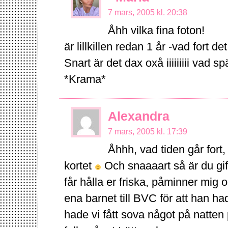
7 mars, 2005 kl. 20:38
Åhh vilka fina foton!
är lillkillen redan 1 år -vad fort de
Snart är det dax oxå iiiiiiiii vad 
*Krama*
Alexandra
7 mars, 2005 kl. 17:39
Åhhh, vad tiden går fort,
kortet
Och snaaaart så är du gift,
får hålla er friska, påminner mig
ena barnet till BVC för att han ha
hade vi fått sova något på natten p