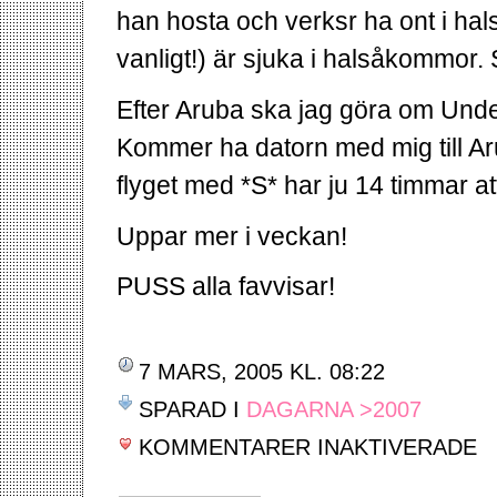
han hosta och verksr ha ont i h
vanligt!) är sjuka i halsåkommor.
Efter Aruba ska jag göra om Unde
Kommer ha datorn med mig till Ar
flyget med *S* har ju 14 timmar at
Uppar mer i veckan!
PUSS alla favvisar!
7 MARS, 2005 KL. 08:22
SPARAD I
DAGARNA >2007
FÖ
KOMMENTARER INAKTIVERADE
KA
OC
FÖ