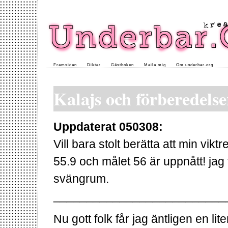
Framsidan
Dikter
Gästboken
Maila mig
Om underbar.org
Kalajs och förberedelse
Uppdaterat 050308:
Vill bara stolt berätta att min viktr
55.9 och målet 56 är uppnått! jag tr
svängrum.
__________________________
Nu gott folk får jag äntligen en l